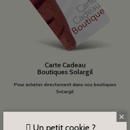
Carte Cadeau
Boutiques Solargil
Pour acheter directement dans nos boutiques
Solargil
Un petit cookie ?