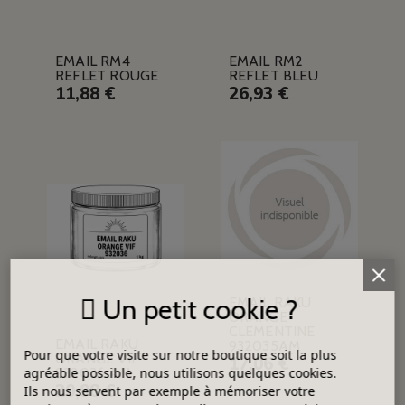
EMAIL RM4
EMAIL RM2
REFLET ROUGE
REFLET BLEU
11,88 €
26,93 €
Un petit cookie ?
EMAIL RAKU
ORANGE
CLEMENTINE
EMAIL RAKU
932035AM
Pour que votre visite sur notre boutique soit la plus
ORANGE VIF
17,06 €
932036 AM
agréable possible, nous utilisons quelques cookies.
20,98 €
Ils nous servent par exemple à mémoriser votre