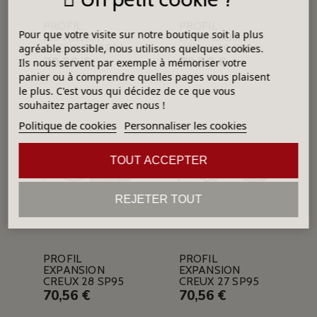
PROFIL
PROFIL
Pour que votre visite sur notre boutique soit la plus
EXPANSION
EXPANSION
CREUX 30 SP95
CREUX 29 SP95
agréable possible, nous utilisons quelques cookies.
70,56 €
70,56 €
Ils nous servent par exemple à mémoriser votre
panier ou à comprendre quelles pages vous plaisent
le plus. C'est vous qui décidez de ce que vous
souhaitez partager avec nous !
Politique de cookies
Personnaliser les cookies
TOUT ACCEPTER
REJETER TOUT
PROFIL
PROFIL
EXPANSION
EXPANSION
CREUX 28 SP95
CREUX 27 SP95
70,56 €
70,56 €