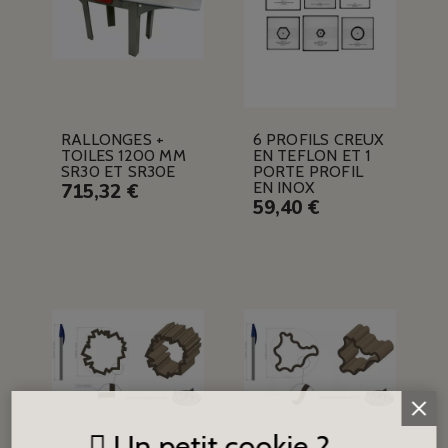
RALLONGES +
6 PROFILS CREUX
TOILES 1200 MM
EN TEFLON ET 1
SR30 ET SR30E
PORTE PROFIL
EN INOX
715,32 €
59,40 €
Un petit cookie ?