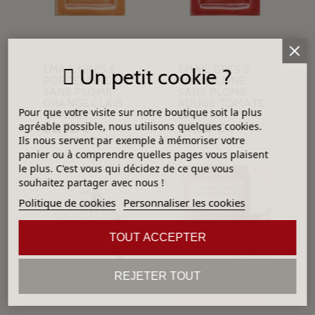
ÉMAIL GRÈS &
ÉMAIL GRÈS &
Un petit cookie ?
PORCELAINE
PORCELAINE
SANS PLOMB
SANS PLOMB
ORANGE CLAIR
ROUGE TOMATE
Pour que votre visite sur notre boutique soit la plus
E63041/1
E53290
21,82 €
27,95 €
agréable possible, nous utilisons quelques cookies.
Ils nous servent par exemple à mémoriser votre
panier ou à comprendre quelles pages vous plaisent
le plus. C'est vous qui décidez de ce que vous
souhaitez partager avec nous !
Politique de cookies
Personnaliser les cookies
TOUT ACCEPTER
REJETER TOUT