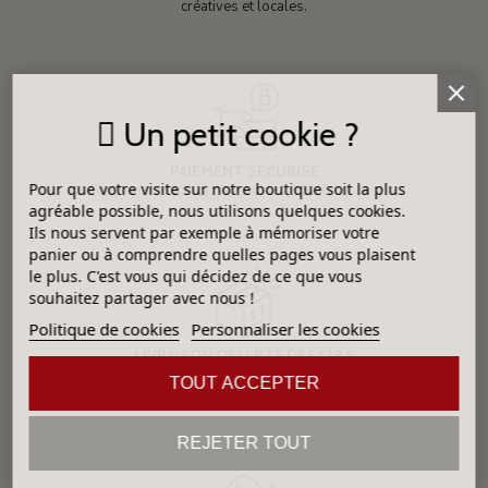
créatives et locales.
Un petit cookie ?
PAIEMENT SÉCURISÉ
Pour que votre visite sur notre boutique soit la plus
Règlements par carte bancaire 100% sécurisés.
agréable possible, nous utilisons quelques cookies.
Ils nous servent par exemple à mémoriser votre
panier ou à comprendre quelles pages vous plaisent
le plus. C'est vous qui décidez de ce que vous
souhaitez partager avec nous !
Politique de cookies
Personnaliser les cookies
LIVRAISON OFFERTE DÈS 129 €
Pour toute commande faite sur le site, en colis de moins de
TOUT ACCEPTER
30 kg à destination de la France métropolitaine
REJETER TOUT