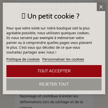
Le tournage permet de réaliser des
formes circulaires et des pièces de
Un petit cookie ?
différentes dimensions.
Le calibrage offre une bonne régularité
de fabrication et permet de reproduire
Pour que votre visite sur notre boutique soit la plus
des formes avec précision.
agréable possible, nous utilisons quelques cookies.
Ils nous servent par exemple à mémoriser votre
Le pressage convient également à la
panier ou à comprendre quelles pages vous plaisent
production de pièces régulières et à la
le plus. C'est vous qui décidez de ce que vous
réalisation de séries.
souhaitez partager avec nous !
Une bonne stabilité mécanique
Politique de cookies
Personnaliser les cookies
La chamotte de cordiérite de
granulométrie 0–0,3 mm renforce la
TOUT ACCEPTER
structure de la pâte tout en conservant
une texture adaptée au travail.
Cette combinaison entre finesse,
REJETER TOUT
plasticité et résistance facilite le
façonnage et contribue à limiter les
déformations lors du séchage et de la
cuisson.