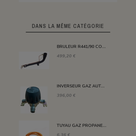
DANS LA MÊME CATÉGORIE
BRULEUR R441/90 COUDE PUISSANCE 116 KW
499,20 €
INVERSEUR GAZ AUTOMATIQUE 12kg/h 1.5 BAR M-M 20X150
396,00 €
TUYAU GAZ PROPANE 20 BARS MAXI. DIAM. 8MM LE ML
6,36 €