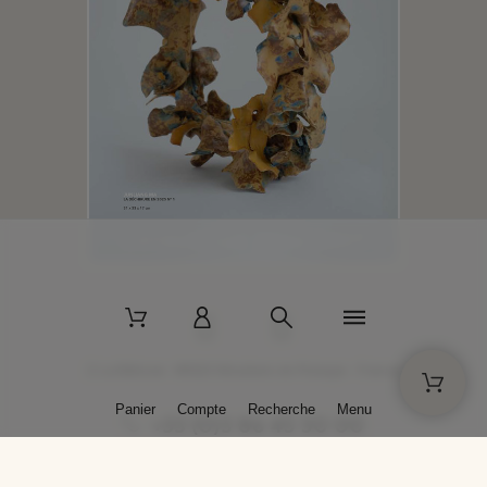
2 La Bâtisse - 89520 Moutiers-en-Puisaye - France
Panier
Compte
Recherche
Menu
+33 (0)3 86 45 50 00