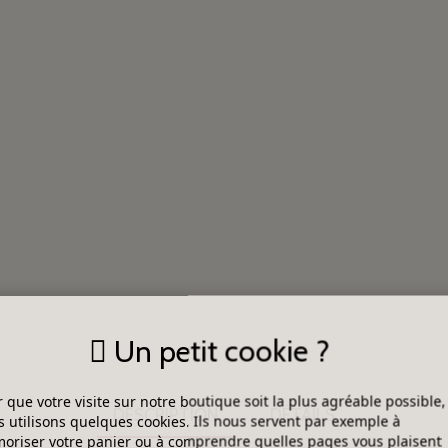
Un petit cookie ?
 que votre visite sur notre boutique soit la plus agréable possible,
DESCRIPTION
DÉTAILS
 utilisons quelques cookies. Ils nous servent par exemple à
riser votre panier ou à comprendre quelles pages vous plaisent