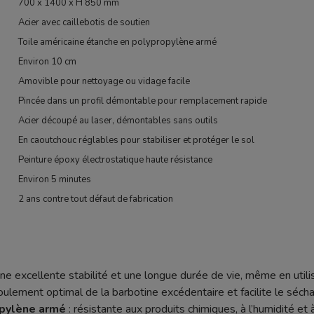
700 x 1400 x H 850 mm
Acier avec caillebotis de soutien
Toile américaine étanche en polypropylène armé
Environ 10 cm
Amovible pour nettoyage ou vidage facile
Pincée dans un profil démontable pour remplacement rapide
Acier découpé au laser, démontables sans outils
En caoutchouc réglables pour stabiliser et protéger le sol
Peinture époxy électrostatique haute résistance
Environ 5 minutes
2 ans contre tout défaut de fabrication
ne excellente stabilité et une longue durée de vie, même en utilis
ulement optimal de la barbotine excédentaire et facilite le séc
opylène armé
: résistante aux produits chimiques, à l’humidité et à