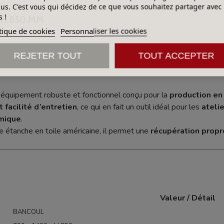
lus. C'est vous qui décidez de ce que vous souhaitez partager avec
 !
 H 850 MM
tique de cookies
Personnaliser les cookies
REJETER TOUT
TOUT ACCEPTER
 équipement robuste et fonctionnel conçu pour la
production en
t facilité d’entretien
, ce qui en fait un outil idéal pour les
ateli
amique
.
ce étanche en toile américaine, il permet une
récupération propr
Valeur / Détail
BANCOUL