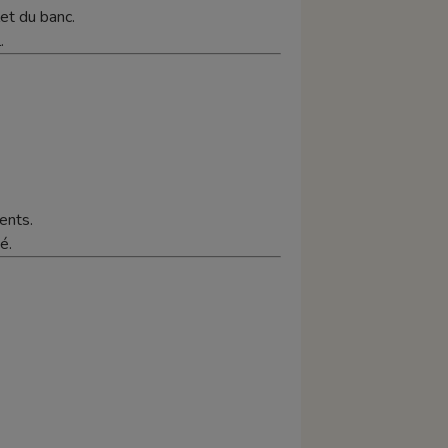
t du banc.
.
ents.
é.