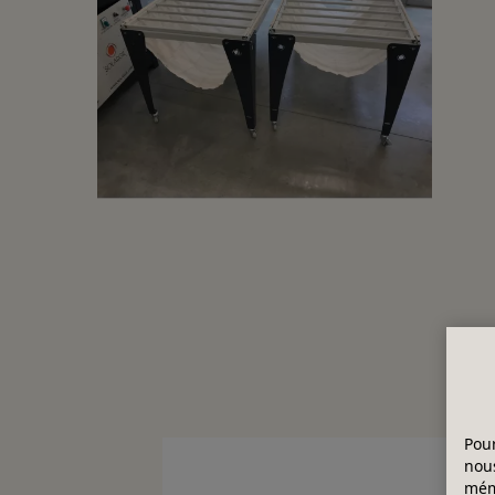
Pour
nous
mémo