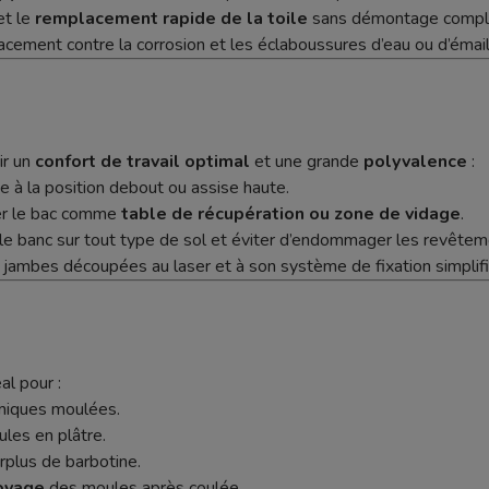
et le
remplacement rapide de la toile
sans démontage comple
acement contre la corrosion et les éclaboussures d’eau ou d’émail
ir un
confort de travail optimal
et une grande
polyvalence
:
e à la position debout ou assise haute.
ser le bac comme
table de récupération ou zone de vidage
.
er le banc sur tout type de sol et éviter d’endommager les revêtem
es jambes découpées au laser et à son système de fixation simplifi
al pour :
miques moulées.
les en plâtre.
plus de barbotine.
toyage
des moules après coulée.