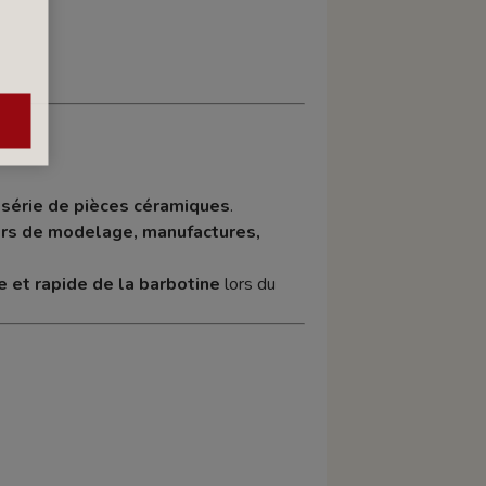
 série de pièces céramiques
.
ers de modelage, manufactures,
e et rapide de la barbotine
lors du