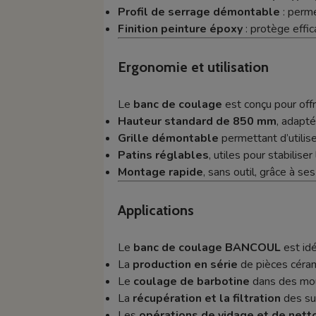
Profil de serrage démontable
: perm
Finition peinture époxy
: protège effic
Ergonomie et utilisation
Le
banc de coulage
est conçu pour offr
Hauteur standard de 850 mm
, adapté
Grille démontable
permettant d’utili
Patins réglables
, utiles pour stabilis
Montage rapide
, sans outil, grâce à s
Applications
Le
banc de coulage BANCOUL
est idé
La
production en série
de pièces céra
Le
coulage de barbotine
dans des mou
La
récupération et la filtration
des sur
Les
opérations de vidage et de net