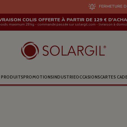
FERMETURE DU SITE EN LIGNE 
VRAISON COLIS OFFERTE À PARTIR DE 129 € D'ACH
poids maximum 28 kg - commande passée sur solargil.com - livraison à domici
 PRODUITS
PROMOTIONS
INDUSTRIE
OCCASIONS
CARTES CAD