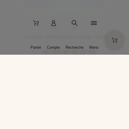
2 La Bâtisse - 89520 Moutiers-en-Puisaye - France
Panier
Compte
Recherche
Menu
+33 (0)3 86 45 50 00
* Livraison gratuite pour les commandes passées sur solargil.com dès
129,00 € TTC d'achat, pour un poids global, emballage inclus, de 30 kg
maximum en France métropolitaine.
Crédits photos : Photos publiées avec l’aimable autorisation des
artistes. Toute reproduction ou diffusion sans leur autorisation est
interdite.
Conception
AP Design
Copyright © 2025 SOLARGIL - Tous droits réservés