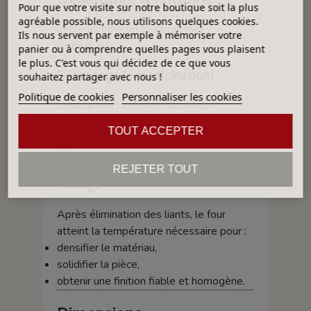
Pour que votre visite sur notre boutique soit la plus
agréable possible, nous utilisons quelques cookies.
Cette gamme de fours permet
Ils nous servent par exemple à mémoriser votre
d’effectuer :
panier ou à comprendre quelles pages vous plaisent
le plus. C'est vous qui décidez de ce que vous
Déliantage (par calcination)
souhaitez partager avec nous !
Politique de cookies
Personnaliser les cookies
Destruction contrôlée des liants
organiques contenus dans les pièces.
TOUT ACCEPTER
Cela évite les défauts internes lors du
frittage.
REJETER TOUT
Frittage
Après élimination des liants, le four
atteint la température nécessaire pour :
densifier le matériau,
solidifier la pièce,
obtenir une finition fiable et homogène.