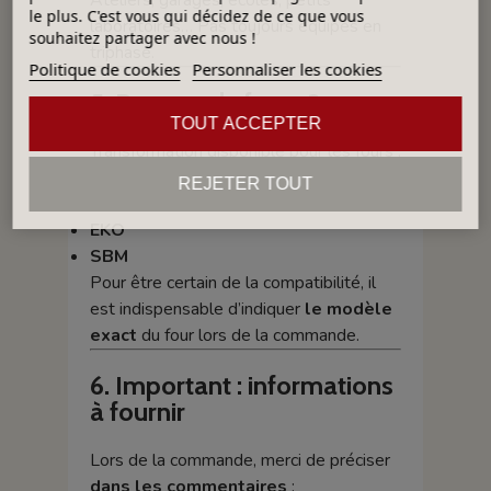
Ateliers, garages, écoles, petits
le plus. C'est vous qui décidez de ce que vous
laboratoires… Pas toujours équipés en
souhaitez partager avec nous !
triphasé.
Politique de cookies
Personnaliser les cookies
5. Pour quels fours ?
TOUT ACCEPTER
Transformation disponible pour les fours :
PLUTON (tous modèles)
REJETER TOUT
BENJAMIN
EKO
SBM
Pour être certain de la compatibilité, il
est indispensable d’indiquer
le modèle
exact
du four lors de la commande.
6. Important : informations
à fournir
Lors de la commande, merci de préciser
dans les commentaires
: