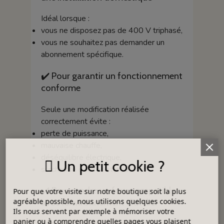
Idéal lorsque :
vous ne disposez pas de 400 V triphasé,
vous ne souhaitez pas demander un
abonnement spécifique.
✔️ Pour garantir un fonctionnement
conforme
Seule une modification réalisée
correctement évite :
perte de puissance,
mauvaise chauffe,
déséquilibre électrique,
Un petit cookie ?
surchauffe des résistances.
✔️ Pour rendre un four compatible
Pour que votre visite sur notre boutique soit la plus
agréable possible, nous utilisons quelques cookies.
avec l’environnement d’atelier
Ils nous servent par exemple à mémoriser votre
panier ou à comprendre quelles pages vous plaisent