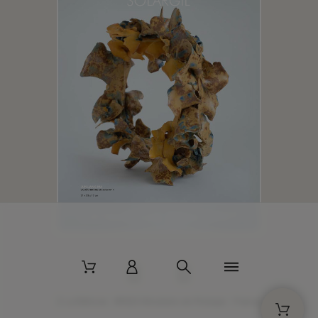
2 La Bâtisse - 89520 Moutiers-en-Puisaye - France