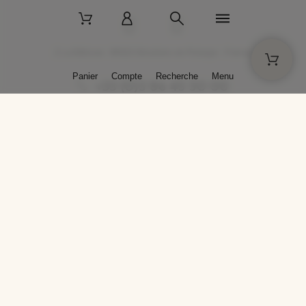
2 La Bâtisse - 89520 Moutiers-en-Puisaye - France
Panier
Compte
Recherche
Menu
+33 (0)3 86 45 50 00
* Livraison gratuite pour les commandes passées sur solargil.com dès
129,00 € TTC d'achat, pour un poids global, emballage inclus, de 30 kg
maximum en France métropolitaine.
Crédits photos : Photos publiées avec l’aimable autorisation des
artistes. Toute reproduction ou diffusion sans leur autorisation est
interdite.
Conception
AP Design
Copyright © 2025 SOLARGIL - Tous droits réservés