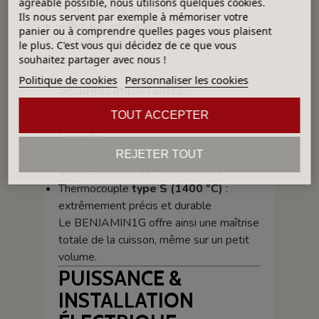
agréable possible, nous utilisons quelques cookies.
Mise en route différée
Ils nous servent par exemple à mémoriser votre
Affichage permanent
panier ou à comprendre quelles pages vous plaisent
Redémarrage automatique après
le plus. C'est vous qui décidez de ce que vous
coupure de courant
souhaitez partager avec nous !
Politique de cookies
Personnaliser les cookies
Sécurités importantes :
TOUT ACCEPTER
Coupure de sécurité à l’ouverture de
la porte
Coupure automatique en cas de
REJETER TOUT
dépassement de température
Thermocouple
type S (1400 °C)
:
extrêmement précis et durable
Le BENJAMIN1G offre ainsi une maîtrise
totale de la cuisson, même sur un petit
volume.
PUISSANCE &
INSTALLATION