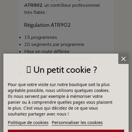
ATR902
, un contrôleur professionnel
très fiable :
Régulation ATR902
15 programmes
20 segments par programme
Mise en route différée
Redémarrage automatique après
coupure
Un petit cookie ?
Affichage permanent
Pour que votre visite sur notre boutique soit la plus
Thermocouple type S – 1400 °C
agréable possible, nous utilisons quelques cookies.
Ils nous servent par exemple à mémoriser votre
Idéal pour les cuissons haute
panier ou à comprendre quelles pages vous plaisent
température, très stable et durable.
le plus. C'est vous qui décidez de ce que vous
souhaitez partager avec nous !
Sécurités intégrées :
Politique de cookies
Personnaliser les cookies
Coupure automatique à l’ouverture de la