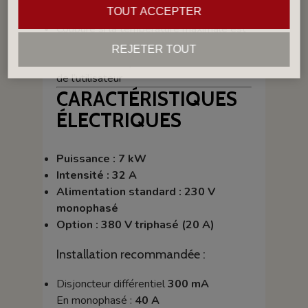
porte
TOUT ACCEPTER
Coupure si la température maximale est
dépassée
REJETER TOUT
Protection complète de la résistance et
de l’utilisateur
CARACTÉRISTIQUES
ÉLECTRIQUES
Puissance : 7 kW
Intensité : 32 A
Alimentation standard : 230 V
monophasé
Option : 380 V triphasé (20 A)
Installation recommandée :
Disjoncteur différentiel
300 mA
En monophasé :
40 A