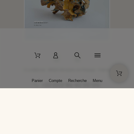
2 La Bâtisse - 89520 Moutiers-en-Puisaye - France
Panier
Compte
Recherche
Menu
+33 (0)3 86 45 50 00
* Livraison gratuite pour les commandes passées sur solargil.com dès
129,00 € TTC d'achat, pour un poids global, emballage inclus, de 30 kg
maximum en France métropolitaine.
Crédits photos : Photos publiées avec l’aimable autorisation des
artistes. Toute reproduction ou diffusion sans leur autorisation est