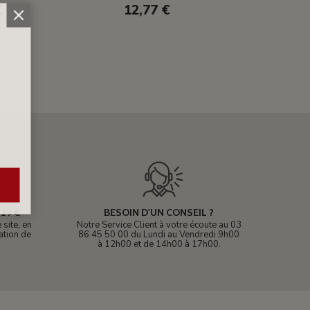
€
12,77 €
29 €
BESOIN D'UN CONSEIL ?
site, en
Notre Service Client à votre écoute au 03
ation de
86 45 50 00 du Lundi au Vendredi 9h00
à 12h00 et de 14h00 à 17h00.