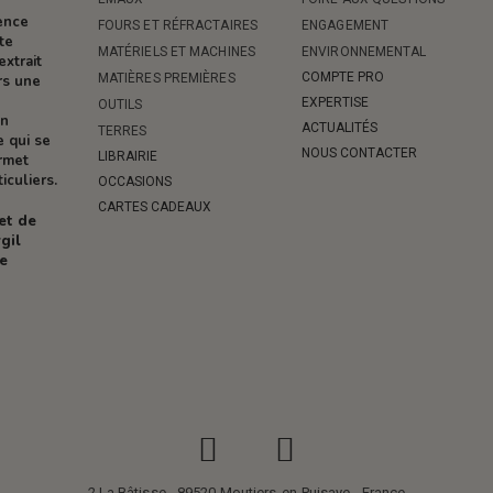
rence
FOURS ET RÉFRACTAIRES
ENGAGEMENT
te
MATÉRIELS ET MACHINES
ENVIRONNEMENTAL
extrait
COMPTE PRO
MATIÈRES PREMIÈRES
rs une
EXPERTISE
OUTILS
on
ACTUALITÉS
TERRES
e qui se
NOUS CONTACTER
LIBRAIRIE
ermet
iculiers.
OCCASIONS
CARTES CADEAUX
 et de
gil
re
2 La Bâtisse - 89520 Moutiers-en-Puisaye - France