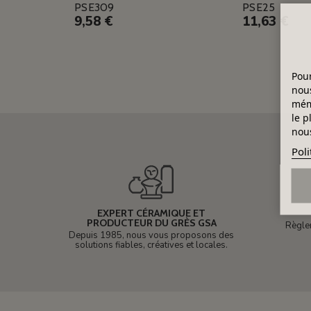
PSE309
PSE25
9,58 €
11,63 €
Pour
nous
mémo
le p
nous
Poli
EXPERT CÉRAMIQUE ET
PRODUCTEUR DU GRÈS GSA
Règle
Depuis 1985, nous vous proposons des
solutions fiables, créatives et locales.