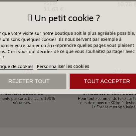
PSE24
10,78 
11,63 €
Un petit cookie ?
 que votre visite sur notre boutique soit la plus agréable possible,
 utilisons quelques cookies. Ils nous servent par exemple à
riser votre panier ou à comprendre quelles pages vous plaisent
lus. C'est vous qui décidez de ce que vous souhaitez partager avec
 !
tique de cookies
Personnaliser les cookies
REJETER TOUT
TOUT ACCEPTER
PAIEMENT SÉCURISÉ
LIVRAISON OFFERTE DÈS 1
ments par carte bancaire 100%
Pour toute commande faite sur le 
sécurisés.
colis de moins de 30 kg à destin
la France métropolitaine