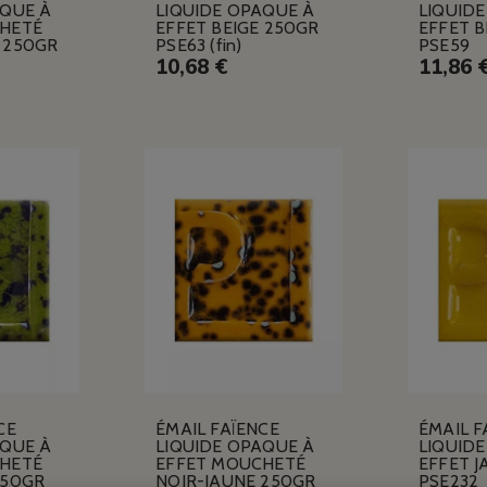
AQUE À
LIQUIDE OPAQUE À
LIQUID
HETÉ
EFFET BEIGE 250GR
EFFET 
 250GR
PSE63 (fin)
PSE59
10,68 €
11,86 
CE
ÉMAIL FAÏENCE
ÉMAIL F
AQUE À
LIQUIDE OPAQUE À
LIQUID
HETÉ
EFFET MOUCHETÉ
EFFET 
250GR
NOIR-JAUNE 250GR
PSE232