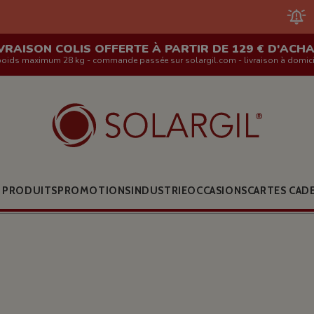
FERMETURE 
VRAISON COLIS OFFERTE À PARTIR DE 129 € D'ACH
poids maximum 28 kg - commande passée sur solargil.com - livraison à domici
 PRODUITS
PROMOTIONS
INDUSTRIE
OCCASIONS
CARTES CAD