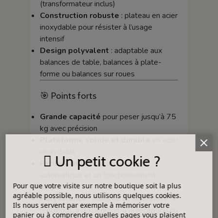
(transformateur inclus)
Construction robuste
: plateau en acier
inoxydable pour résister à l’usage
intensif
Design polyvalent
: adaptable aux
balances de table, balances à plate-
forme ou balances sur roues
🎯 Points forts
Grande capacité
pour peser jusqu’à 75
kg avec précision
Plateforme solide et durable
en acier
inoxydable
Un petit cookie ?
Facile à utiliser
grâce à la tare
automatique et un fonctionnement
Pour que votre visite sur notre boutique soit la plus
simple
agréable possible, nous utilisons quelques cookies.
Polyvalence
: adaptée au laboratoire, à
Ils nous servent par exemple à mémoriser votre
l’entrepôt, à l’expédition, à la réception ou
panier ou à comprendre quelles pages vous plaisent