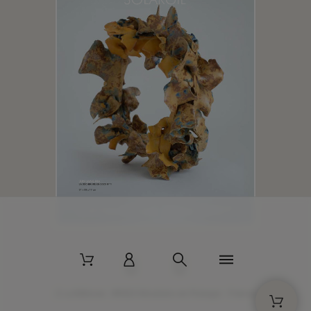
2 La Bâtisse - 89520 Moutiers-en-Puisaye - France