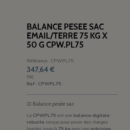
BALANCE PESEE SAC
EMAIL/TERRE 75 KG X
50 G CPW.PL75
Référence : CPWPL75
347,64 €
TTC
Ref : CPWPL75
:
⚖️ Balance pesée sac
La
CPWPL75
est une
balance digitale
robuste
conçue pour peser des charges
lourdes jusqu’à
75 kg
avec une
précision