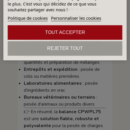
à l’usage vétérinaire
le plus. C'est vous qui décidez de ce que vous
Lecture précise et fiable
pour tous
souhaitez partager avec nous !
types de matériaux ou ingrédients
Politique de cookies
Personnaliser les cookies
🔬 Applications
TOUT ACCEPTER
Céramique et matériaux
: pesée de
sacs de terre, émaux ou engobes
REJETER TOUT
Laboratoires et ateliers
: contrôle de
quantités et préparation de mélanges
Entrepôts et expédition
: pesée de
colis ou matières premières
Laboratoires alimentaires
: pesée
d’ingrédients en vrac
Bureaux vétérinaires ou terrains
:
pesée d’animaux ou produits divers
👉 En résumé, la
balance CPWPL75
est une
solution fiable, robuste et
polyvalente
pour la pesée de charges