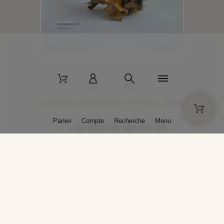
2 La Bâtisse - 89520 Moutiers-en-Puisaye - France
Panier
Compte
Recherche
Menu
+33 (0)3 86 45 50 00
* Livraison gratuite pour les commandes passées sur solargil.com dès
129,00 € TTC d'achat, pour un poids global, emballage inclus, de 30 kg
maximum en France métropolitaine.
Crédits photos : Photos publiées avec l’aimable autorisation des
artistes. Toute reproduction ou diffusion sans leur autorisation est
interdite.