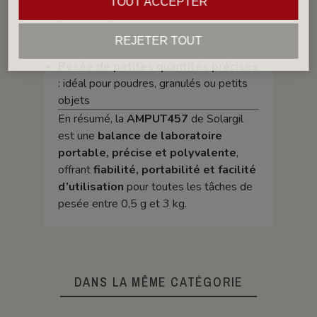
TOUT ACCEPTER
pesée d’ingrédients ou de matériaux
Pesée mobile
: utilisation sur le terrain
REJETER TOUT
ou entre différents postes de travail
Pesée de petites quantités précises
: idéal pour poudres, granulés ou petits
objets
En résumé, la
AMPUT457
de Solargil
est une
balance de laboratoire
portable, précise et polyvalente
,
offrant
fiabilité, portabilité et facilité
d’utilisation
pour toutes les tâches de
pesée entre 0,5 g et 3 kg.
DANS LA MÊME CATÉGORIE