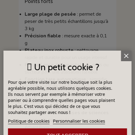
Points forts
Large plage de pesée
: permet de
peser de très petits échantillons jusqu’à
3 kg
Précision fiable
: mesure exacte à 0,1
g
Plateau inox robuste
: nettoyage
rapide et durable pour un usage intensif
Polyvalence d’alimentation
: piles ou
Un petit cookie ?
secteur pour une utilisation flexible
Fonction tare automatique
: simplifie
Pour que votre visite sur notre boutique soit la plus
le processus de pesée répétitive
agréable possible, nous utilisons quelques cookies.
Ils nous servent par exemple à mémoriser votre
Applications
panier ou à comprendre quelles pages vous plaisent
le plus. C'est vous qui décidez de ce que vous
souhaitez partager avec nous !
Laboratoires et classes de sciences
: pesée de composés chimiques ou
Politique de cookies
Personnaliser les cookies
échantillons
Ateliers et cuisine professionnelle
: