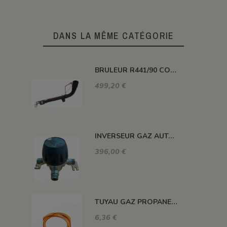
DANS LA MÊME CATÉGORIE
BRULEUR R441/90 COUDE PUISSANCE 116 KW
499,20 €
INVERSEUR GAZ AUTOMATIQUE 12kg/h 1.5 BAR M-M 20X150
396,00 €
TUYAU GAZ PROPANE 20 BARS MAXI. DIAM. 8MM LE ML
6,36 €