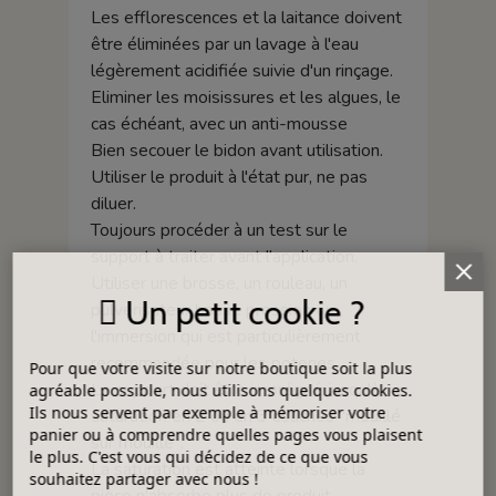
Les efflorescences et la laitance doivent
être éliminées par un lavage à l'eau
légèrement acidifiée suivie d'un rinçage.
Eliminer les moisissures et les algues, le
cas échéant, avec un anti-mousse
Bien secouer le bidon avant utilisation.
Utiliser le produit à l'état pur, ne pas
diluer.
Toujours procéder à un test sur le
support à traiter avant l'application.
Utiliser une brosse, un rouleau, un
Un petit cookie ?
pulvérisateur basse pression ou
l'immersion qui est particulièrement
recommandée pour les poteries
Pour que votre visite sur notre boutique soit la plus
Le support doit être imprégné jusqu'à
agréable possible, nous utilisons quelques cookies.
Ils nous servent par exemple à mémoriser votre
saturation en 2 ou en 3 couches "mouillé
panier ou à comprendre quelles pages vous plaisent
sur mouillé".
le plus. C'est vous qui décidez de ce que vous
La saturation est atteinte lorsque la
souhaitez partager avec nous !