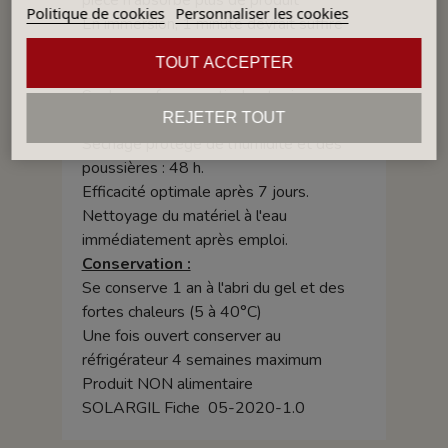
pièce n'absorbe plus de produit
Politique de cookies
Personnaliser les cookies
En immersion, 1 minute devrait suffire
Ne pas surcharger le support, éliminer
TOUT ACCEPTER
tout excédent avant séchage.
Sur les surfaces verticales toujours
appliquer du bas vers le haut.
REJETER TOUT
Séchage protégé de l'humidité et des
poussières : 48 h.
Efficacité optimale après 7 jours.
Nettoyage du matériel à l'eau
immédiatement après emploi.
Conservation :
Se conserve 1 an à l'abri du gel et des
fortes chaleurs (5 à 40°C)
Une fois ouvert conserver au
réfrigérateur 4 semaines maximum
Produit NON alimentaire
SOLARGIL Fiche 05-2020-1.0