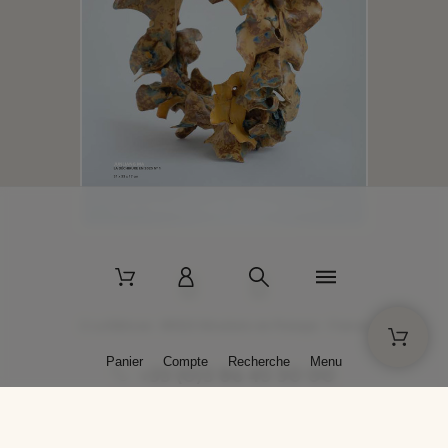
2 La Bâtisse - 89520 Moutiers-en-Puisaye - France
Panier
Compte
Recherche
Menu
+33 (0)3 86 45 50 00
* Livraison gratuite pour les commandes passées sur solargil.com dès