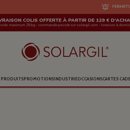
FERMETURE DU SITE EN
VRAISON COLIS OFFERTE À PARTIR DE 129 € D'ACH
poids maximum 28 kg - commande passée sur solargil.com - livraison à domici
 PRODUITS
PROMOTIONS
INDUSTRIE
OCCASIONS
CARTES CAD