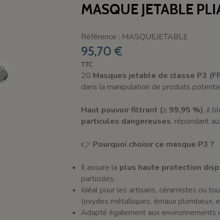
MASQUE JETABLE PLI
Référence : MASQUEJETABLE
95,70 €
TTC
20
Masques jetable de classe P3 (F
dans la manipulation de produits potentie
Haut pouvoir filtrant (≥ 99,95 %)
, il 
particules dangereuses
, répondant a
👉
Pourquoi choisir ce masque P3 ?
Il assure la
plus haute protection dis
particules.
Idéal pour les artisans, céramistes ou t
(oxydes métalliques, émaux plombeux, et
Adapté également aux environnements indu