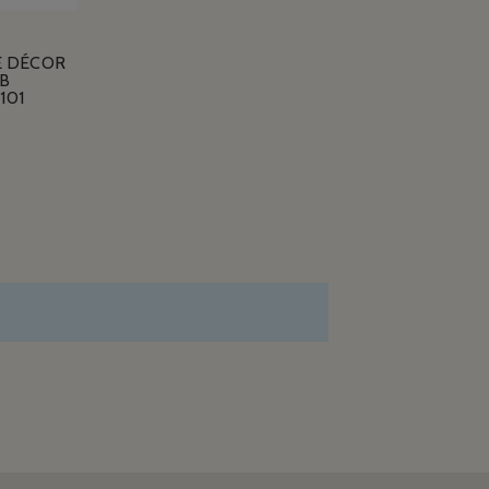
E DÉCOR
B
101