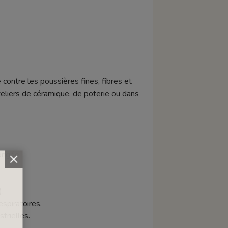
e
contre les poussières fines, fibres et
eliers de céramique, de poterie ou dans
longée.
.
spiratoires.
trielles.