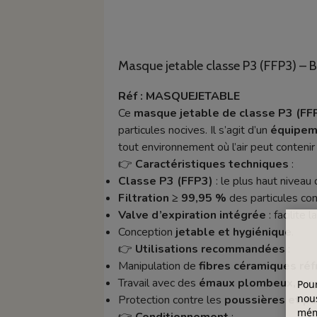
Masque jetable classe P3 (FFP3) – B
Réf : MASQUEJETABLE
Ce
masque jetable de classe P3 (FF
particules nocives. Il s’agit d’un
équipeme
tout environnement où l’air peut conten
👉
Caractéristiques techniques
:
Classe P3 (FFP3)
: le plus haut niveau
Filtration ≥ 99,95 %
des particules c
Valve d’expiration intégrée
: facilite 
Conception
jetable et hygiénique
.
👉
Utilisations recommandées
:
Manipulation de
fibres céramiques réf
Travail avec des
émaux plombeux, oxy
Pour
nous
Protection contre les
poussières et pa
mémo
👉
Conditionnement
: