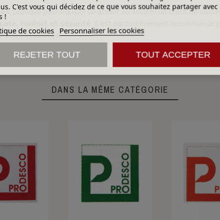
lus. C'est vous qui décidez de ce que vous souhaitez partager avec
les
, pratique pour équiper un atelier ou assurer un stock de sécuri
 !
male, confort et sécurité
. Il est particulièrement recommandé p
tique de cookies
Personnaliser les cookies
s fines et nocives.
REJETER TOUT
TOUT ACCEPTER
DANS LA MÊME CATÉGORIE