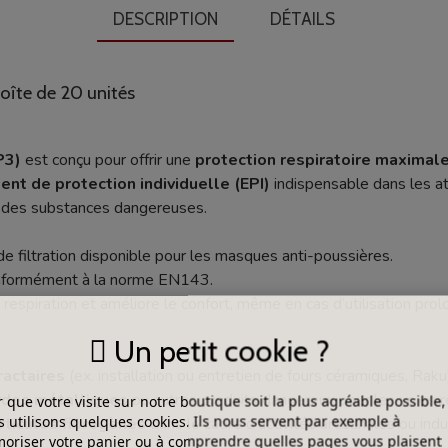
DESCRIPTION
DÉTAILS
oîte de 20 unités
P3)
est conçu pour offrir une
protection respiratoire maximal
nt de protection individuelle (EPI)
indispensable dans les at
ir des substances dangereuses.
 de filtration disponible pour les masques anti-poussières.
onformément à la norme EN143.
la respiration et améliore le confort, même en cas d’utilisation pro
Un petit cookie ?
ractaires
(ex. installation ou entretien de fours céramiques, Raku)
des métalliques
ou autres produits dangereux pour les voies re
 que votre visite sur notre boutique soit la plus agréable possible,
 utilisons quelques cookies. Ils nous servent par exemple à
rticules fibrogènes
dans le cadre d’activités artisanales ou indus
riser votre panier ou à comprendre quelles pages vous plaisent