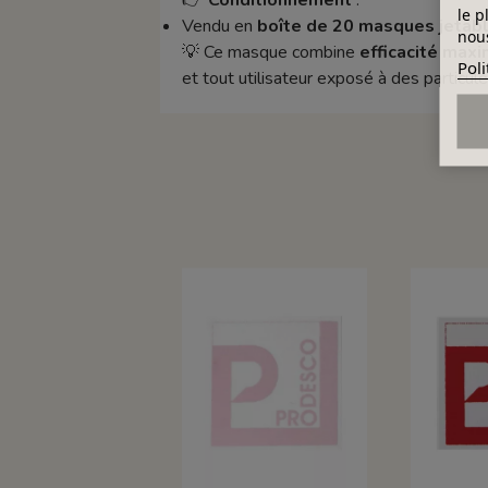
le p
Vendu en
boîte de 20 masques jetab
nous
💡 Ce masque combine
efficacité maxi
Poli
et tout utilisateur exposé à des particule