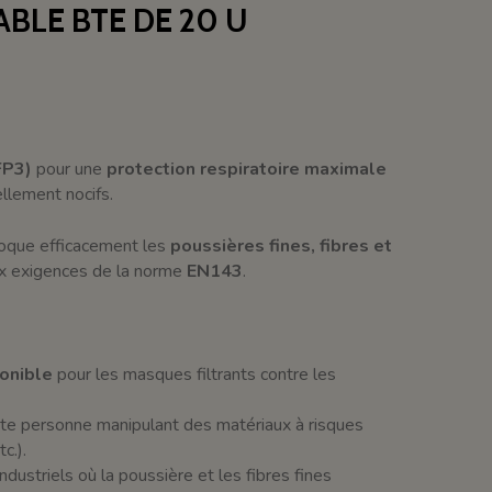
ABLE BTE DE 20 U
FP3)
pour une
protection respiratoire maximale
llement nocifs.
bloque efficacement les
poussières fines, fibres et
ux exigences de la norme
EN143
.
ponible
pour les masques filtrants contre les
oute personne manipulant des matériaux à risques
c.).
striels où la poussière et les fibres fines