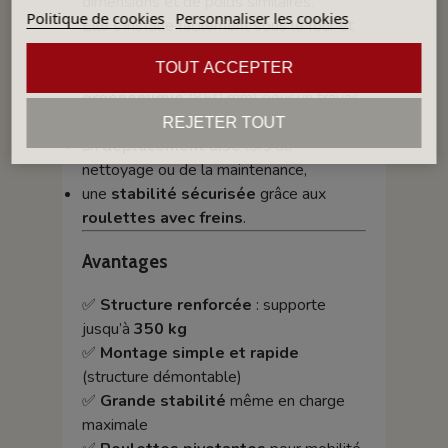
dimensions et de poids similaires.
Politique de cookies
Personnaliser les cookies
Elle s’installe facilement sous le four et
permet :
TOUT ACCEPTER
un
positionnement à hauteur
ergonomique
(850 mm) pour un travail
confortable,
REJETER TOUT
un
déplacement aisé
lors du
nettoyage ou de la maintenance,
une
stabilité sécurisée
grâce aux
roulettes avec freins
.
Avantages
✅
Structure renforcée
: supporte
jusqu’à
350 kg
✅
Montage simple et rapide
(structure démontable)
✅
Grande stabilité
même en charge
maximale