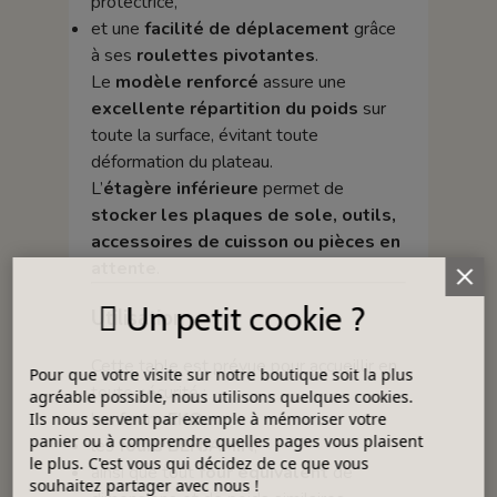
protectrice,
et une
facilité de déplacement
grâce
à ses
roulettes pivotantes
.
Le
modèle renforcé
assure une
excellente répartition du poids
sur
toute la surface, évitant toute
déformation du plateau.
L’
étagère inférieure
permet de
stocker les plaques de sole, outils,
accessoires de cuisson ou pièces en
attente
.
Un petit cookie ?
Utilisation
Cette table est prévue pour accueillir en
Pour que votre visite sur notre boutique soit la plus
toute sécurité :
agréable possible, nous utilisons quelques cookies.
les
fours EKO
,
Ils nous servent par exemple à mémoriser votre
panier ou à comprendre quelles pages vous plaisent
les
fours BENJAMIN
,
le plus. C'est vous qui décidez de ce que vous
ainsi que tout
four équivalent
de
souhaitez partager avec nous !