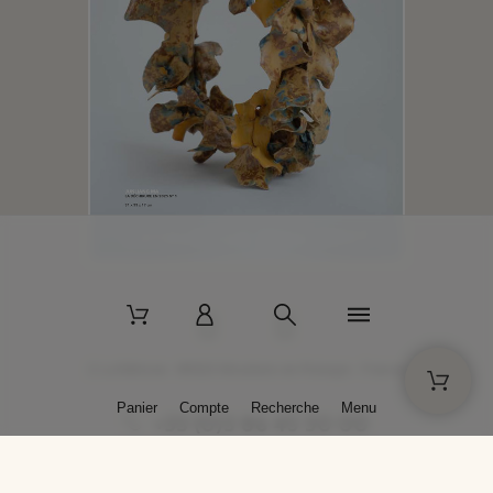
2 La Bâtisse - 89520 Moutiers-en-Puisaye - France
Panier
Compte
Recherche
Menu
+33 (0)3 86 45 50 00
* Livraison gratuite pour les commandes passées sur solargil.com dès