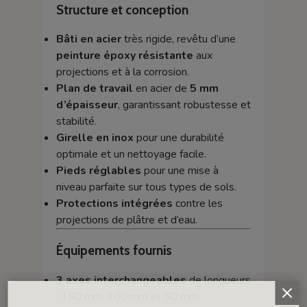
Structure et conception
Bâti en acier
très rigide, revêtu d’une
peinture époxy résistante
aux
projections et à la corrosion.
Plan de travail
en acier de
5 mm
d’épaisseur
, garantissant robustesse et
stabilité.
Girelle en inox
pour une durabilité
optimale et un nettoyage facile.
Pieds réglables
pour une mise à
niveau parfaite sur tous types de sols.
Protections intégrées
contre les
projections de plâtre et d’eau.
Équipements fournis
3 axes interchangeables
de longueurs
: 150 mm, 100 mm et 50 mm