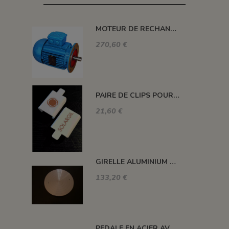
MOTEUR DE RECHANGE 1 CV EN 220 V POUR TOUR WEELY
270,60 €
PAIRE DE CLIPS POUR BAC DE BARBOTINE TOUR SHIMPO RK3D
21,60 €
GIRELLE ALUMINIUM Ø 350 MM POUR TOUR PW-DC
133,20 €
PEDALE EN ACIER AVEC CORDON POUR TE9 ET KALEOS F55