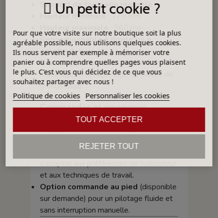
Support de tournage réglable
:
Un petit cookie ?
Hauteur minimale
: 170 mm
Hauteur maximale
: 560 mm
Pour que votre visite sur notre boutique soit la plus
Repositionnable à droite ou à
agréable possible, nous utilisons quelques cookies.
gauche
du tour
Ils nous servent par exemple à mémoriser votre
Bras d’appui robuste
, facilitant le
panier ou à comprendre quelles pages vous plaisent
le plus. C'est vous qui décidez de ce que vous
modelage et le façonnage de pièces de
souhaitez partager avec nous !
grande taille
Politique de cookies
Personnaliser les cookies
Commandes et ergonomie
TOUT ACCEPTER
Réglage
électronique progressif de
la vitesse
pour un contrôle précis.
REJETER TOUT
Double sens de rotation
pour
s’adapter aux préférences de l’utilisateur
et aux techniques de travail.
Option commande au pied
(disponible
sur demande) pour un pilotage fluide et
sans interruption manuelle.