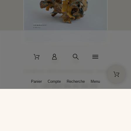
2 La Bâtisse - 89520 Moutiers-en-Puisaye - France
Panier
Compte
Recherche
Menu
+33 (0)3 86 45 50 00
* Livraison gratuite pour les commandes passées sur solargil.com dès
129,00 € TTC d'achat, pour un poids global, emballage inclus, de 30 kg
maximum en France métropolitaine.
Crédits photos : Photos publiées avec l’aimable autorisation des