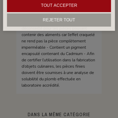
ne rend pas la pièce complètement
TOUT ACCEPTER
imperméable - Fritte composée avec un
taux supérieur aux normes alimentaires.
REJETER TOUT
Groupe IV (GIV): Émail craquelé,
déconseillé pour les pièces pouvant
contenir des aliments car l’effet craquelé
ne rend pas la pièce complètement
imperméable - Contient un pigment
encapsulé contenant du Cadmium - Afin
de certifier l’utilisation dans la fabrication
d’objets culinaires, les pièces finies
doivent être soumises à une analyse de
solubilité du plomb effectuée en
laboratoire accrédité.
DANS LA MÊME CATÉGORIE