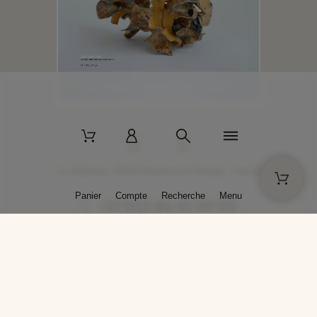
2 La Bâtisse - 89520 Moutiers-en-Puisaye - France
Panier
Compte
Recherche
Menu
+33 (0)3 86 45 50 00
* Livraison gratuite pour les commandes passées sur solargil.com dès
129,00 € TTC d'achat, pour un poids global, emballage inclus, de 30 kg
maximum en France métropolitaine.
Crédits photos : Photos publiées avec l’aimable autorisation des