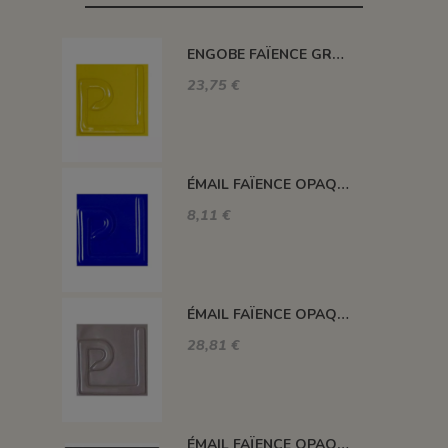
ENGOBE FAÏENCE GRÈS & PORCELAINE LIQUIDE SS PLB JAUNE 1KG EASP02LL
23,75 €
ÉMAIL FAÏENCE OPAQUE SANS PLOMB MAT BLEU FONCÉ EMSP13
8,11 €
ÉMAIL FAÏENCE OPAQUE SANS PLOMB MAT GRIS MOYEN 1KG EMSP16LL
28,81 €
ÉMAIL FAÏENCE OPAQUE CRAQUELÉ BRILLANT BLEU ROI 5934 ancien E31018/4