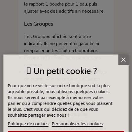
le rapport 1 poudre pour 1 eau, puis
ajuster avec des additifs sin nécessaire.
Les Groupes
Les Groupes affichés sont à titre
indicatifs. Ils ne peuvent ni garantir, ni
remplacer un test fait en laboratoire.
Groupe I (GI) : Émail sans plomb, sans
cadmium
Un petit cookie ?
Groupe II (GII) : Émail composé de frittes
de plomb. Afin de certifier l’utilisation
Pour que votre visite sur notre boutique soit la plus
dans la fabrication d’objets culinaires, les
agréable possible, nous utilisons quelques cookies.
pièces finies doivent être soumises à
Ils nous servent par exemple à mémoriser votre
une analyse de solubilité du plomb
panier ou à comprendre quelles pages vous plaisent
effectuée en laboratoire accrédité.
le plus. C'est vous qui décidez de ce que vous
Groupe III (GIII) : Émail craquelé,
souhaitez partager avec nous !
déconseillé pour les pièces pouvant
Politique de cookies
Personnaliser les cookies
contenir des aliments car l’effet craquelé