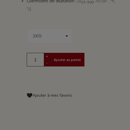
Coefficient de dilatation :
a
[
70
(10
. ºC
25-500
1
)]
+
Ajouter au panier
-
Ajouter à mes favoris