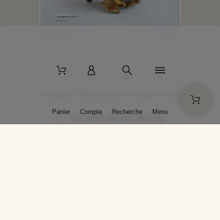
2 La Bâtisse - 89520 Moutiers-en-Puisaye - France
Panier
Compte
Recherche
Menu
+33 (0)3 86 45 50 00
* Livraison gratuite pour les commandes passées sur solargil.com dès
129,00 € TTC d'achat, pour un poids global, emballage inclus, de 30 kg
maximum en France métropolitaine.
Crédits photos : Photos publiées avec l’aimable autorisation des
artistes. Toute reproduction ou diffusion sans leur autorisation est
interdite.