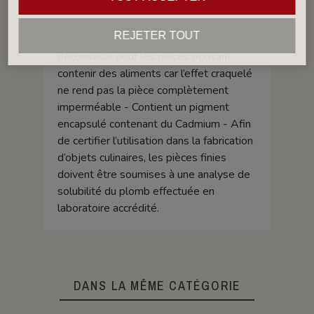
imperméable - Fritte composée avec un
taux supérieur aux normes alimentaires.
REJETER TOUT
Groupe IV (GIV) : Émail craquelé,
déconseillé pour les pièces pouvant
contenir des aliments car l’effet craquelé
ne rend pas la pièce complètement
imperméable - Contient un pigment
encapsulé contenant du Cadmium - Afin
de certifier l’utilisation dans la fabrication
d’objets culinaires, les pièces finies
doivent être soumises à une analyse de
solubilité du plomb effectuée en
laboratoire accrédité.
DANS LA MÊME CATÉGORIE