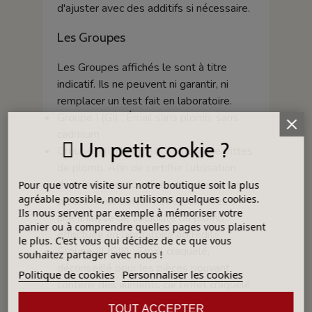
d'ajuster avec des additifs si nécessaire.
Les Groupes
Les Groupes affichés le sont à titre
indicatif. Ils ne peuvent ni garantir, ni
remplacer un test fait en laboratoire.
Groupe I (GI) : Émail sans plomb, sans
cadmium
Un petit cookie ?
Groupe II (GII) : Émail composé de frittes
de plomb. Afin de certifier l’utilisation
dans la fabrication d’objets culinaires, les
Pour que votre visite sur notre boutique soit la plus
agréable possible, nous utilisons quelques cookies.
pièces finies doivent être soumises à
Ils nous servent par exemple à mémoriser votre
une analyse de solubilité du plomb
panier ou à comprendre quelles pages vous plaisent
effectuée en laboratoire accrédité.
le plus. C'est vous qui décidez de ce que vous
Groupe III (GIII) : Émail craquelé,
souhaitez partager avec nous !
déconseillé pour les pièces pouvant
Politique de cookies
Personnaliser les cookies
contenir des aliments car l’effet craquelé
ne rend pas la pièce complètement
TOUT ACCEPTER