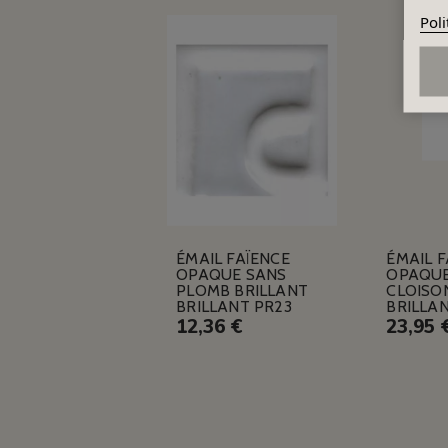
Poli
ÉMAIL FAÏENCE
ÉMAIL F
OPAQUE SANS
OPAQU
PLOMB BRILLANT
CLOISO
BRILLANT PR23
BRILLA
12,36 €
23,95 