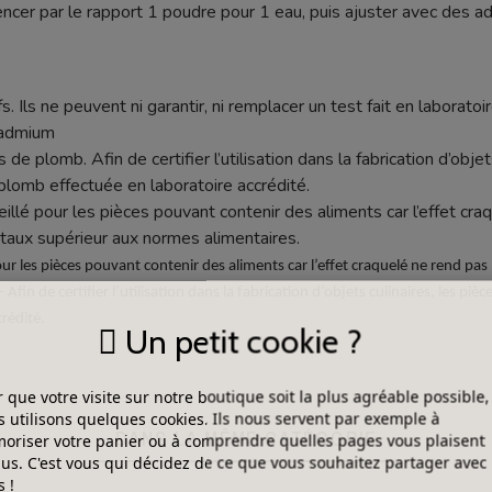
r par le rapport 1 poudre pour 1 eau, puis ajuster avec des addi
s. Ils ne peuvent ni garantir, ni remplacer un test fait en laboratoir
cadmium
 de plomb. Afin de certifier l’utilisation dans la fabrication d’objet
plomb effectuée en laboratoire accrédité.
seillé pour les pièces pouvant contenir des aliments car l’effet c
aux supérieur aux normes alimentaires.
our les pièces pouvant contenir des aliments car l’effet craquelé ne rend p
 de certifier l’utilisation dans la fabrication d’objets culinaires, les pièc
rédité.
Un petit cookie ?
 que votre visite sur notre boutique soit la plus agréable possible,
 utilisons quelques cookies. Ils nous servent par exemple à
DANS LA MÊME CATÉGORIE
riser votre panier ou à comprendre quelles pages vous plaisent
lus. C'est vous qui décidez de ce que vous souhaitez partager avec
 !