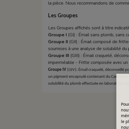
la pièce. Nous recommandons de commence
Les Groupes
Les Groupes affichés sont à titre indicatif
Groupe I
(GI) : Émail sans plomb, sans 
Groupe II
(GII) : Émail composé de frittes
soumises à une analyse de solubilité du 
Groupe III
(GIII) : Émail craquelé, décon
imperméable - Fritte composée avec un t
Groupe IV
(GIV): Émail craquelé, déconseillé p
un pigment encapsulé contenant du Cadmium - Afin
solubilité du plomb effectuée en laboratoire acc
Pour
nous
mémo
le p
nous