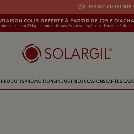
FERMETURE DU SITE EN LIGNE ET DE
VRAISON COLIS OFFERTE À PARTIR DE 129 € D'ACH
poids maximum 28 kg - commande passée sur solargil.com - livraison à domici
 PRODUITS
PROMOTIONS
INDUSTRIE
OCCASIONS
CARTES CAD