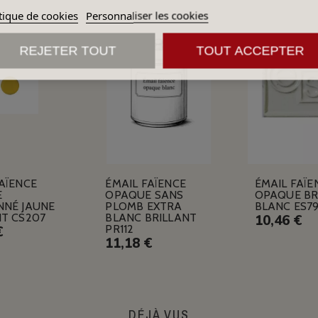
tique de cookies
Personnaliser les cookies
REJETER TOUT
TOUT ACCEPTER
AÏENCE
ÉMAIL FAÏENCE
ÉMAIL FAÏE
E
OPAQUE SANS
OPAQUE BR
NNÉ JAUNE
PLOMB EXTRA
BLANC ES7
NT CS207
BLANC BRILLANT
10,46 €
PR112
€
11,18 €
DÉJÀ VUS