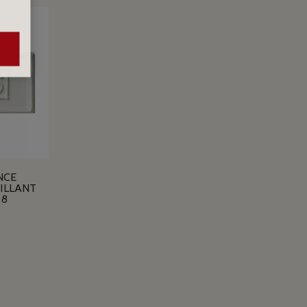
NCE
ILLANT
98