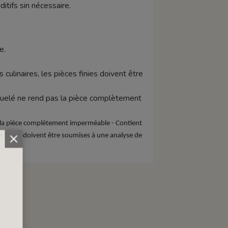
tifs sin nécessaire.
e.
s culinaires, les pièces finies doivent être
raquelé ne rend pas la pièce complètement
as la pièce complètement imperméable - Contient
es finies doivent être soumises à une analyse de