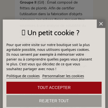
Groupe II
(GII) : Émail composé de
frittes de plomb. Afin de certifier
l’utilisation dans la fabrication d’objets
culinaires, les pièces finies doivent être
soumises à une analyse de solubilité du
Un petit cookie ?
plomb effectuée en laboratoire
accrédité.
Groupe III
(GIII) : Émail craquelé,
Pour que votre visite sur notre boutique soit la plus
déconseillé pour les pièces pouvant
agréable possible, nous utilisons quelques cookies.
contenir des aliments car l’effet craquelé
Ils nous servent par exemple à mémoriser votre
panier ou à comprendre quelles pages vous plaisent
ne rend pas la pièce complètement
le plus. C'est vous qui décidez de ce que vous
imperméable - Fritte composée avec un
souhaitez partager avec nous !
taux supérieur aux normes alimentaires.
Politique de cookies
Personnaliser les cookies
Groupe IV
(GIV): Émail craquelé,
déconseillé pour les pièces pouvant
TOUT ACCEPTER
contenir des aliments car l’effet craquelé
ne rend pas la pièce complètement
imperméable - Contient un pigment
REJETER TOUT
encapsulé contenant du Cadmium - Afin