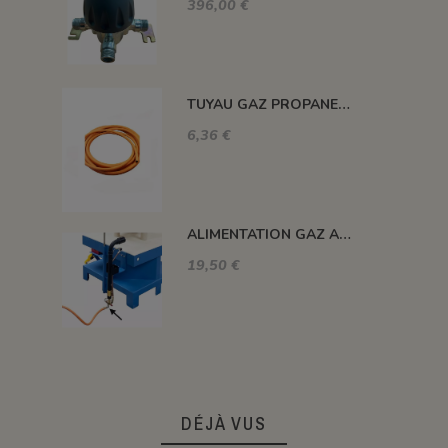
396,00 €
TUYAU GAZ PROPANE 20 BARS MAXI. DIAM. 8MM LE ML
6,36 €
ALIMENTATION GAZ A 90°C
19,50 €
DÉJÀ VUS