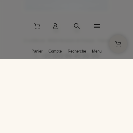
2 La Bâtisse - 89520 Moutiers-en-Puisaye - France
Panier
Compte
Recherche
Menu
+33 (0)3 86 45 50 00
* Livraison gratuite pour les commandes passées sur solargil.com dès
129,00 € TTC d'achat, pour un poids global, emballage inclus, de 30 kg
maximum en France métropolitaine.
Crédits photos : Photos publiées avec l’aimable autorisation des
artistes. Toute reproduction ou diffusion sans leur autorisation est
interdite.
Conception
AP Design
Copyright © 2025 SOLARGIL - Tous droits réservés