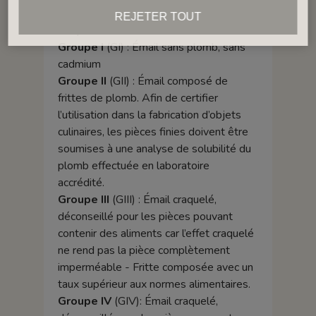
indicatifs. Ils ne peuvent ni garantir, ni
REJETER TOUT
remplacer un test fait en laboratoire.
Groupe I
(GI) : Émail sans plomb, sans
cadmium
Groupe II
(GII) : Émail composé de
frittes de plomb. Afin de certifier
l’utilisation dans la fabrication d’objets
culinaires, les pièces finies doivent être
soumises à une analyse de solubilité du
plomb effectuée en laboratoire
accrédité.
Groupe III
(GIII) : Émail craquelé,
déconseillé pour les pièces pouvant
contenir des aliments car l’effet craquelé
ne rend pas la pièce complètement
imperméable - Fritte composée avec un
taux supérieur aux normes alimentaires.
Groupe IV
(GIV): Émail craquelé,