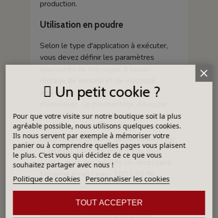
production.
Utilisation en poudre
Selon le type d'application à exécuter,
vous devez définir les paramètres
appropriés de rhéologie, à savoir :
réglage de densité et de viscosité
Un petit cookie ?
appropriée pour chaque système
d'émaillage. Le pourcentage d'eau par
rapport à la poudre dépend su système
Pour que votre visite sur notre boutique soit la plus
agréable possible, nous utilisons quelques cookies.
d'émaillage et de la porosité de la pièce.
Ils nous servent par exemple à mémoriser votre
Nous recommandons de commencer par
panier ou à comprendre quelles pages vous plaisent
le rapport 1 poudre pour 1 eau, puis
le plus. C'est vous qui décidez de ce que vous
ajuster avec des additifs sin nécessaire.
souhaitez partager avec nous !
Mélange émail / eau : 100 / 70 %.
Politique de cookies
Personnaliser les cookies
Les Groupes
TOUT ACCEPTER
Les Groupes affichés sont à titre