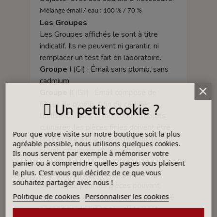
Mélange émail / eau : 100 % / 70 %
Les Groupes
Les Groupes affichés le sont à titre
indicatif. Ils ne peuvent ni garantir, ni
remplacer un test fait en laboratoire.
Groupe I
(GI) : Émail sans plomb, sans
cadmium
Groupe II
(GII) : Émail composé de
frittes de plomb. Afin de certifier
Un petit cookie ?
l’utilisation dans la fabrication d’objets
culinaires, les pièces finies doivent être
Pour que votre visite sur notre boutique soit la plus
soumises à une analyse de solubilité du
agréable possible, nous utilisons quelques cookies.
plomb effectuée en laboratoire
Ils nous servent par exemple à mémoriser votre
accrédité.
panier ou à comprendre quelles pages vous plaisent
le plus. C'est vous qui décidez de ce que vous
Groupe III
(GIII) : Émail craquelé,
souhaitez partager avec nous !
déconseillé pour les pièces pouvant
Politique de cookies
Personnaliser les cookies
contenir des aliments car l’effet craquelé
ne rend pas la pièce complètement