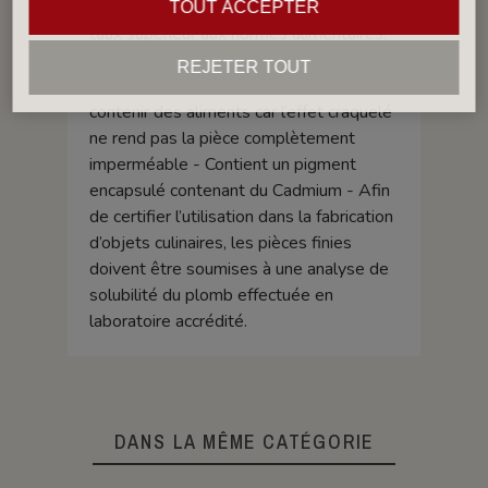
imperméable - Fritte composée avec un
TOUT ACCEPTER
taux supérieur aux normes alimentaires.
Groupe IV
(GIV) : Émail craquelé,
REJETER TOUT
déconseillé pour les pièces pouvant
contenir des aliments car l’effet craquelé
ne rend pas la pièce complètement
imperméable - Contient un pigment
encapsulé contenant du Cadmium - Afin
de certifier l’utilisation dans la fabrication
d’objets culinaires, les pièces finies
doivent être soumises à une analyse de
solubilité du plomb effectuée en
laboratoire accrédité.
DANS LA MÊME CATÉGORIE