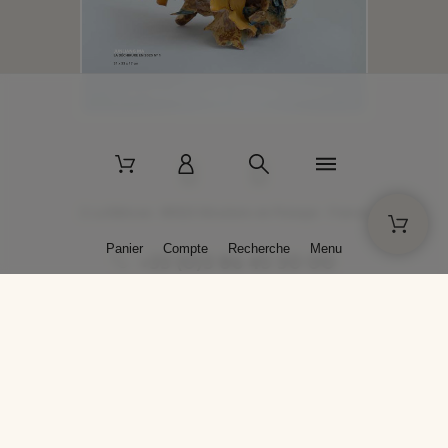
2 La Bâtisse - 89520 Moutiers-en-Puisaye - France
Panier
Compte
Recherche
Menu
+33 (0)3 86 45 50 00
* Livraison gratuite pour les commandes passées sur solargil.com dès
129,00 € TTC d'achat, pour un poids global, emballage inclus, de 30 kg
maximum en France métropolitaine.
Crédits photos : Photos publiées avec l’aimable autorisation des
artistes. Toute reproduction ou diffusion sans leur autorisation est
interdite.