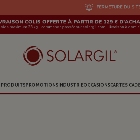
FERMETURE DU SITE EN LIGNE ET 
VRAISON COLIS OFFERTE À PARTIR DE 129 € D'ACH
poids maximum 28 kg - commande passée sur solargil.com - livraison à domici
 PRODUITS
PROMOTIONS
INDUSTRIE
OCCASIONS
CARTES CAD