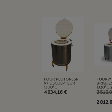
FOUR PLUTON3SR
FOUR M
97 L SCULPTEUR
BRIQUES
1300°C
1320°C 
4 034,16 €
3 516,
2 812,