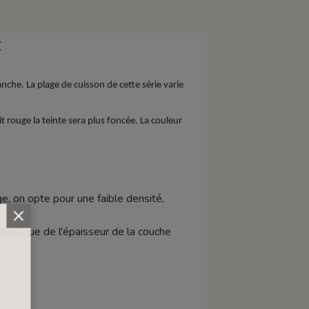
E
nche. La plage de cuisson de cette série varie
it rouge la teinte sera plus foncée. La couleur
e, on opte pour une faible densité,
 ainsi que de l'épaisseur de la couche