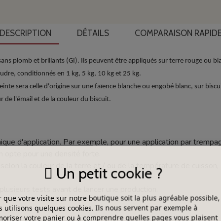
DESCRIPTION
DÉTAILS
COMPARAISON RAPID
ns plomb et brillants (GI). Ils peuvent être appliqués sur terre rouge ou bla
udre, conditionnés en 1 kg, 5 kg, 10 kg et 25 kg.
teinte sera celle d'origine sur une faïence blanche ou engobé blanc, sur biscu
de l'émail et de la couleur du biscuit.
ique d'application. Par exemple, pour une application par trempag
n opte pour une densité forte.
nt selon la couleur de la terre et / ou de la température de cuisson,
Un petit cookie ?
plusieurs tests avant de lancer une production.
 que votre visite sur notre boutique soit la plus agréable possible,
 utilisons quelques cookies. Ils nous servent par exemple à
riser votre panier ou à comprendre quelles pages vous plaisent