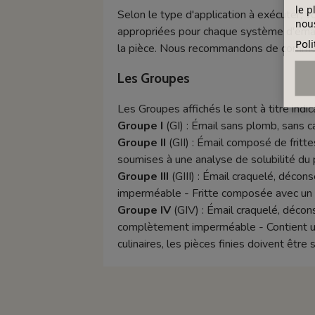
le p
Selon le type d'application à exécuter, v
nous
appropriées pour chaque système d'émail
Poli
la pièce. Nous recommandons de commencer
Les Groupes
Les Groupes affichés le sont à titre indica
Groupe I
(GI) : Émail sans plomb, sans 
Groupe II
(GII) : Émail composé de frittes
soumises à une analyse de solubilité du 
Groupe III
(GIII) : Émail craquelé, décon
imperméable - Fritte composée avec un t
Groupe IV
(GIV) : Émail craquelé, décons
complètement imperméable - Contient un p
culinaires, les pièces finies doivent êtr