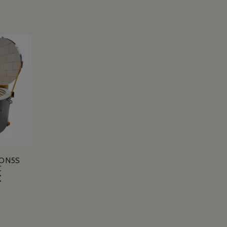
ON5S
C
€