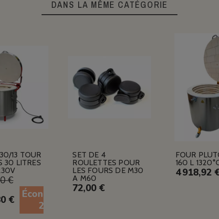
DANS LA MÊME CATÉGORIE
30/13 TOUR
SET DE 4
FOUR PLUT
 30 LITRES
ROULETTES POUR
160 L 1320°
230V
LES FOURS DE M30
4 918,92 
A M60
00 €
72,00 €
Économisez
80 €
20%