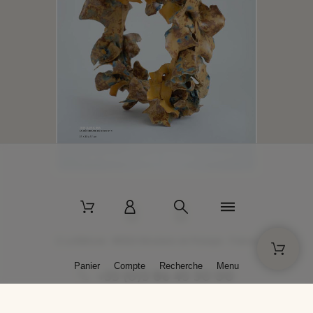
2 La Bâtisse - 89520 Moutiers-en-Puisaye - France
Panier
Compte
Recherche
Menu
+33 (0)3 86 45 50 00