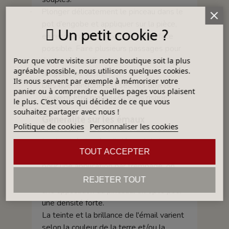
Plonger délicatement le pinceau dans le
·
pot d’engobe et appliquer sur la pièce,
Un petit cookie ?
en recouvrant le maximum de surface
possible. Faire plusieurs passages pour
égaliser et unifier les couches avant que
Pour que votre visite sur notre boutique soit la plus
agréable possible, nous utilisons quelques cookies.
l’engobe ne sèche.
Ils nous servent par exemple à mémoriser votre
Dès que l’engobe est sec, les objets
·
panier ou à comprendre quelles pages vous plaisent
peuvent être manipulés sans risque.
le plus. C'est vous qui décidez de ce que vous
souhaitez partager avec nous !
Généralité sur les émaux
Politique de cookies
Personnaliser les cookies
La densité d’un émail dépend de la
TOUT ACCEPTER
technique d'application. Par exemple,
pour une application par trempage, on
opte pour une faible densité, quand, pour
REJETER TOUT
une application au pinceau, on opte pour
une densité forte.
La teinte et la brillance de l'émail varient
selon la couleur de la terre et/ou la