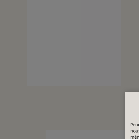
Pour
nous
mémo