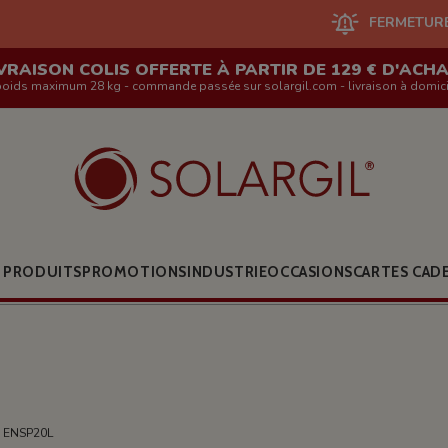
FERMETURE DU SITE EN LI
VRAISON COLIS OFFERTE À PARTIR DE 129 € D'ACH
poids maximum 28 kg - commande passée sur solargil.com - livraison à domici
 PRODUITS
PROMOTIONS
INDUSTRIE
OCCASIONS
CARTES CAD
 ENSP20L