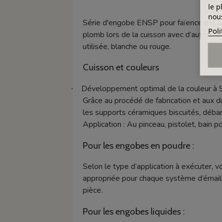
le p
nous
Série d'engobe ENSP pour faïence est to
Poli
plomb lors de la cuisson avec d’autres é
utilisée, blanche ou rouge.
Cuisson et couleurs
Développement optimal de la couleur à 
·
Grâce au procédé de fabrication et aux d
les supports céramiques biscuités, déba
Application : Au pinceau, pistolet, bain pou
Pour les engobes en poudre :
Selon le type d’application à exécuter, v
appropriée pour chaque système d’émaill
pièce.
Pour les engobes liquides :