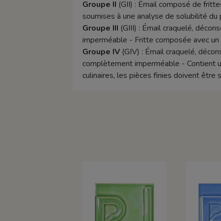
Groupe II
(GII) : Émail composé de frittes
soumises à une analyse de solubilité du 
Groupe III
(GIII) : Émail craquelé, décon
imperméable - Fritte composée avec un t
Groupe IV
(GIV) : Émail craquelé, décons
complètement imperméable - Contient un p
culinaires, les pièces finies doivent êtr