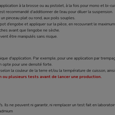
application à la brosse ou au pistolet, à la fois pour mono et bi-c
l est recommandé d’additionner de l’eau pour diluer la suspension.
r un pinceau plat ou rond, aux poils souples.
pot d’engobe et appliquer sur la pièce, en recouvrant le maximum 
uches avant que l’engobe ne sèche.
vent être manipulés sans risque.
ique d'application. Par exemple, pour une application par trempag
n opte pour une densité forte.
nt selon la couleur de la terre et/ou la température de cuisson, ain
n ou plusieurs tests avant de lancer une production.
s. Ils ne peuvent ni garantir, ni remplacer un test fait en laboratoir
cadmium