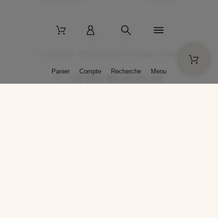
2 La Bâtisse - 89520 Moutiers-en-Puisaye - France
Panier
Compte
Recherche
Menu
+33 (0)3 86 45 50 00
* Livraison gratuite pour les commandes passées sur solargil.com dès
129,00 € TTC d'achat, pour un poids global, emballage inclus, de 30 kg
maximum en France métropolitaine.
Crédits photos : Photos publiées avec l’aimable autorisation des
artistes. Toute reproduction ou diffusion sans leur autorisation est
interdite.
Conception
AP Design
Copyright © 2025 SOLARGIL - Tous droits réservés