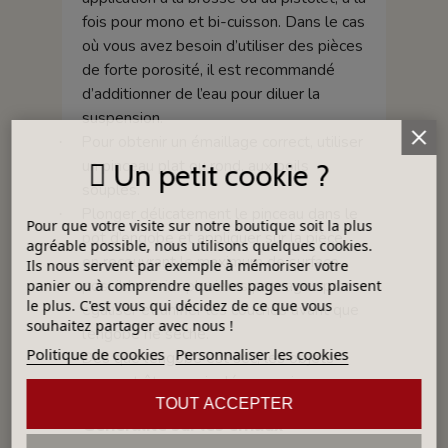
fois pour mono et bi-cuisson. Dans le cas
où vous avez besoin d’utiliser des pièces
de forte porosité, il est recommandé
d’additionner de l’eau pour diluer la
suspension.
Pour obtenir un émaillage correct, utiliser
·
un pinceau plat ou rond, aux poils
Un petit cookie ?
souples.
Plonger délicatement le pinceau dans le
·
Pour que votre visite sur notre boutique soit la plus
pot d’engobe et appliquer sur la pièce,
agréable possible, nous utilisons quelques cookies.
en recouvrant le maximum de surface
Ils nous servent par exemple à mémoriser votre
possible. Faire plusieurs passages pour
panier ou à comprendre quelles pages vous plaisent
le plus. C'est vous qui décidez de ce que vous
égaliser et unifier les couches avant que
souhaitez partager avec nous !
l’engobe ne sèche.
Politique de cookies
Personnaliser les cookies
Dès que l’engobe est sec, les objets
·
peuvent être manipulés sans risque.
TOUT ACCEPTER
Généralité sur les émaux