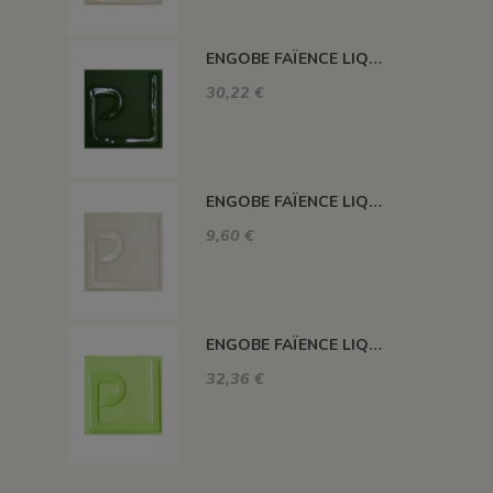
ENGOBE FAÏENCE LIQUIDE SANS PLOMB MAUVE / LILA 1KG ENSP08LL
30,22 €
ENGOBE FAÏENCE LIQUIDE SANS PLOMB BASE À COLORER 250GR ENSP01L
9,60 €
ENGOBE FAÏENCE LIQUIDE SANS PLOMB CITRON VERT 1KG ENSP27LL
32,36 €