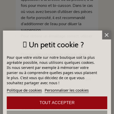
fois pour mono et bi-cuisson. Dans le cas
où vous avez besoin d’utiliser des pièces
de forte porosité, il est recommandé
d’additionner de l’eau pour diluer la
suspension.
Pour obtenir un émaillage correct, utiliser
·
un pinceau plat ou rond, aux poils
Un petit cookie ?
souples.
Plonger délicatement le pinceau dans le
·
Pour que votre visite sur notre boutique soit la plus
pot d’engobe et appliquer sur la pièce,
agréable possible, nous utilisons quelques cookies.
en recouvrant le maximum de surface
Ils nous servent par exemple à mémoriser votre
possible. Faire plusieurs passages pour
panier ou à comprendre quelles pages vous plaisent
le plus. C'est vous qui décidez de ce que vous
égaliser et unifier les couches avant que
souhaitez partager avec nous !
l’engobe ne sèche.
Politique de cookies
Personnaliser les cookies
Dès que l’engobe est sec, les objets
·
peuvent être manipulés sans risque.
TOUT ACCEPTER
Généralité sur les émaux