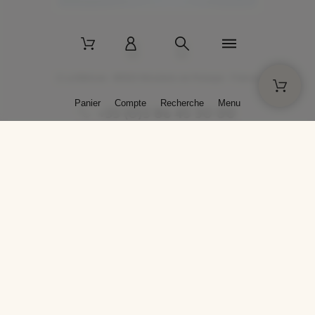
2 La Bâtisse - 89520 Moutiers-en-Puisaye - France
Panier
Compte
Recherche
Menu
+33 (0)3 86 45 50 00
* Livraison gratuite pour les commandes passées sur solargil.com dès
129,00 € TTC d'achat, pour un poids global, emballage inclus, de 30 kg
maximum en France métropolitaine.
Crédits photos : Photos publiées avec l’aimable autorisation des
artistes. Toute reproduction ou diffusion sans leur autorisation est
interdite.
Conception
AP Design
Copyright © 2025 SOLARGIL - Tous droits réservés