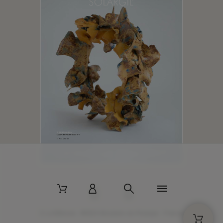
2 La Bâtisse - 89520 Moutiers-en-Puisaye - France