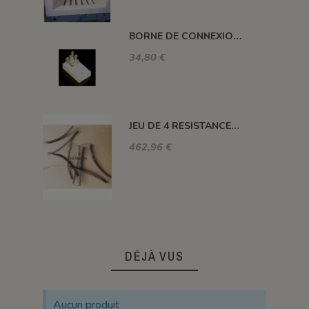
BORNE DE CONNEXION POUR FOUR H, ALFA, DELTA, HC ET SM
34,80 €
JEU DE 4 RESISTANCES FOUR 1320°C PLUTON-3S 76 L
462,96 €
DÉJÀ VUS
Aucun produit