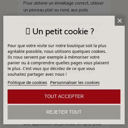
Pour obtenir un émaillage correct, utiliser
·
un pinceau plat ou rond, aux poils
souples.
Plonger délicatement le pinceau dans le
·
Un petit cookie ?
pot d’engobe et appliquer sur la pièce,
en recouvrant le maximum de surface
possible. Faire plusieurs passages pour
Pour que votre visite sur notre boutique soit la plus
égaliser et unifier les couches avant que
agréable possible, nous utilisons quelques cookies.
Ils nous servent par exemple à mémoriser votre
l’engobe ne sèche.
panier ou à comprendre quelles pages vous plaisent
Dès que l’engobe est sec, les objets
·
le plus. C'est vous qui décidez de ce que vous
peuvent être manipulés sans risque.
souhaitez partager avec nous !
Politique de cookies
Personnaliser les cookies
Généralité sur les émaux
La densité d’un émail dépend de la
TOUT ACCEPTER
technique d'application. Par exemple,
pour une application par trempage, on
REJETER TOUT
opte pour une faible densité, quand, pour
une application au pinceau, on opte pour