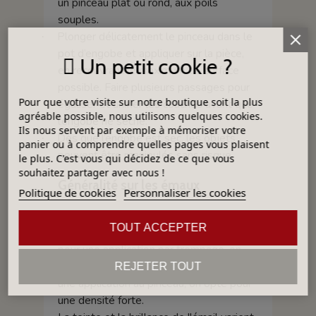
un pinceau plat ou rond, aux poils
souples.
Plonger délicatement le pinceau dans le
·
pot d’engobe et appliquer sur la pièce,
Un petit cookie ?
en recouvrant le maximum de surface
possible. Faire plusieurs passages pour
Pour que votre visite sur notre boutique soit la plus
égaliser et unifier les couches avant que
agréable possible, nous utilisons quelques cookies.
l’engobe ne sèche.
Ils nous servent par exemple à mémoriser votre
Dès que l’engobe est sec, les objets
·
panier ou à comprendre quelles pages vous plaisent
peuvent être manipulés sans risque.
le plus. C'est vous qui décidez de ce que vous
souhaitez partager avec nous !
Généralité sur les émaux
Politique de cookies
Personnaliser les cookies
La densité d’un émail dépend de la
TOUT ACCEPTER
technique d'application. Par exemple,
pour une application par trempage, on
opte pour une faible densité, quand, pour
REJETER TOUT
une application au pinceau, on opte pour
une densité forte.