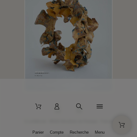
2 La Bâtisse - 89520 Moutiers-en-Puisaye - France
Panier
Compte
Recherche
Menu
+33 (0)3 86 45 50 00