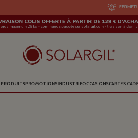
FERMETURE DU SITE EN 
VRAISON COLIS OFFERTE À PARTIR DE 129 € D'ACH
poids maximum 28 kg - commande passée sur solargil.com - livraison à domici
 PRODUITS
PROMOTIONS
INDUSTRIE
OCCASIONS
CARTES CAD