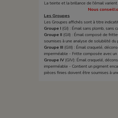
La teinte et la brillance de l'émail varie
Nous conseillo
Les Groupes
Les Groupes affichés sont à titre indicatif
Groupe I
(GI) : Émail sans plomb, sans 
Groupe II
(GII) : Émail composé de frittes
soumises à une analyse de solubilité du 
Groupe III
(GIII) : Émail craquelé, décon
imperméable - Fritte composée avec un t
Groupe IV
(GIV): Émail craquelé, décons
imperméable - Contient un pigment encapsu
pièces finies doivent être soumises à un