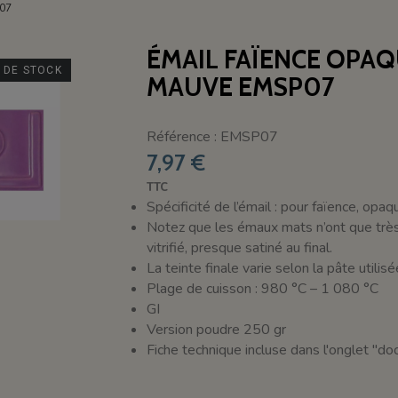
07
ÉMAIL FAÏENCE OPA
 DE STOCK
MAUVE EMSP07
Référence : EMSP07
7,97 €
TTC
Spécificité de l’émail : pour faïence, opa
Notez que les émaux mats n’ont que très r
vitrifié, presque satiné au final.
La teinte finale varie selon la pâte utilis
Plage de cuisson : 980 °C – 1 080 °C
GI
Version poudre 250 gr
Fiche technique incluse dans l'onglet "d