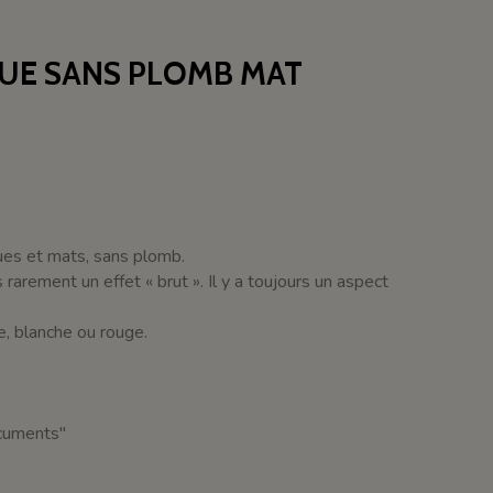
QUE SANS PLOMB MAT
ques et mats, sans plomb.
arement un effet « brut ». Il y a toujours un aspect
ée, blanche ou rouge.
ocuments"