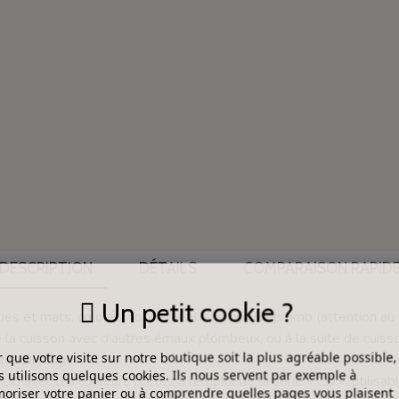
DESCRIPTION
DÉTAILS
COMPARAISON RAPID
Un petit cookie ?
s et mats, colorés, totalement exempt de plomb (attention au GI
 la cuisson avec d’autres émaux plombeux, ou à la suite de cuis
 que votre visite sur notre boutique soit la plus agréable possible,
nche ou rouge.
 utilisons quelques cookies. Ils nous servent par exemple à
0 avec les couleurs prêtes à l’emploi de la série « CD », utilisabl
riser votre panier ou à comprendre quelles pages vous plaisent