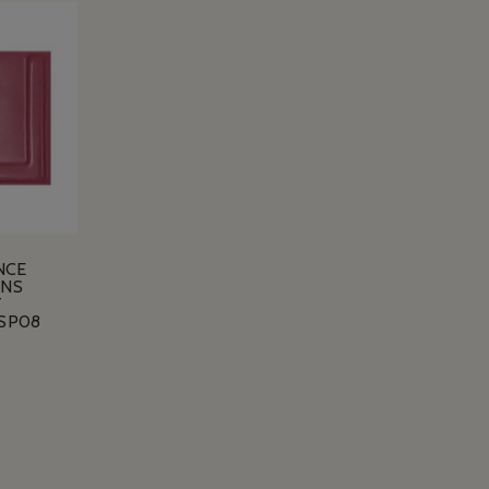
NCE
ANS
T
SP08