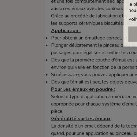
et une fois complètement sec, appliquer u
le p
aussi ces émaux avec les couleurs prêtes 
nous
Grâce au procédé de fabrication et aux d
Poli
les supports céramiques biscuités, déba
Application :
Pour obtenir un émaillage correct, utilise
Plonger délicatement le pinceau dans le p
passages pour égaliser et unifier les cou
Dès que la première couche d’émail est
environ qui varie en fonction de la porosi
Si nécessaire, vous pouvez appliquer une
Dès que l’émail est sec, les objets peuv
Pour les émaux en poudre :
Selon le type d’application à exécuter, v
appropriée pour chaque système d’émaill
pièce.
Généralité sur les émaux
La densité d’un émail dépend de la techn
quand, pour une application au pinceau, o