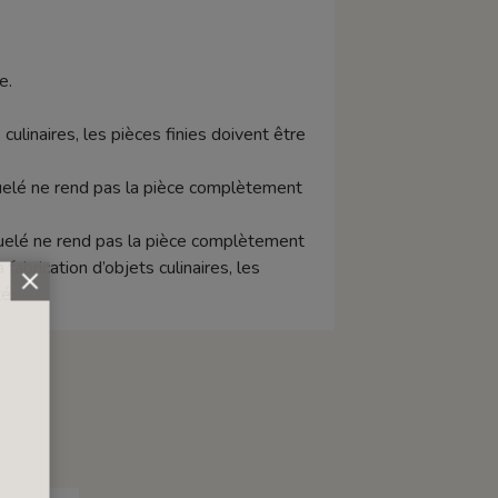
e.
 culinaires, les pièces finies doivent être
raquelé ne rend pas la pièce complètement
aquelé ne rend pas la pièce complètement
abrication d’objets culinaires, les
é.