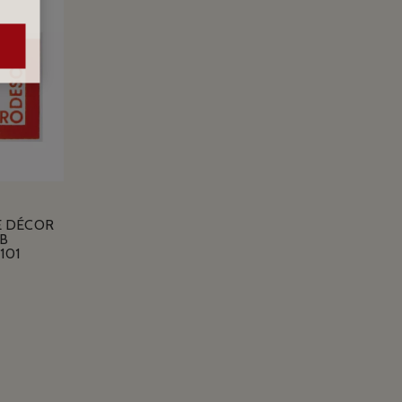
E DÉCOR
B
101