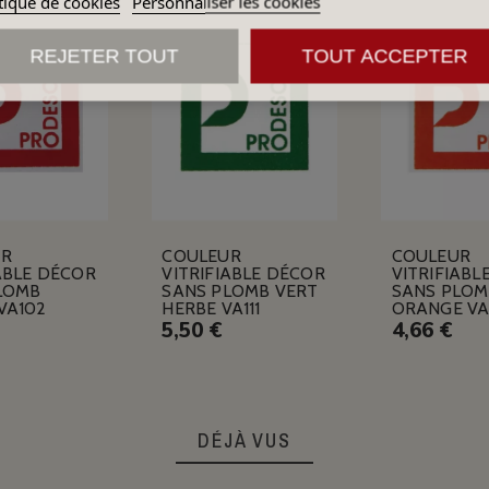
tique de cookies
Personnaliser les cookies
REJETER TOUT
TOUT ACCEPTER
UR
COULEUR
COULEUR
ABLE DÉCOR
VITRIFIABLE DÉCOR
VITRIFIABL
LOMB
SANS PLOMB VERT
SANS PLOM
VA102
HERBE VA111
ORANGE VA
5,50 €
4,66 €
DÉJÀ VUS