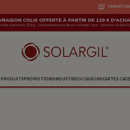
FERMETURE DU SITE EN 
VRAISON COLIS OFFERTE À PARTIR DE 129 € D'ACH
poids maximum 28 kg - commande passée sur solargil.com - livraison à domici
 PRODUITS
PROMOTIONS
INDUSTRIE
OCCASIONS
CARTES CAD