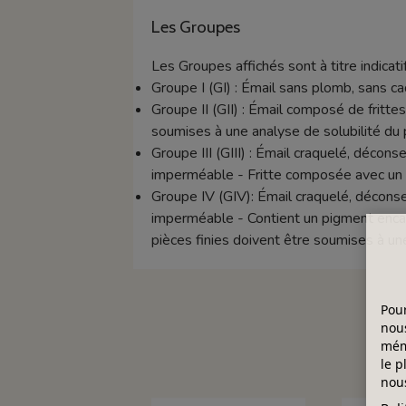
Les Groupes
Les Groupes affichés sont à titre indicatif
Groupe I (GI) : Émail sans plomb, sans 
Groupe II (GII) : Émail composé de frittes 
soumises à une analyse de solubilité du 
Groupe III (GIII) : Émail craquelé, décon
imperméable - Fritte composée avec un t
Groupe IV (GIV): Émail craquelé, déconse
imperméable - Contient un pigment encapsu
pièces finies doivent être soumises à un
Pour
nous
mémo
le p
nous