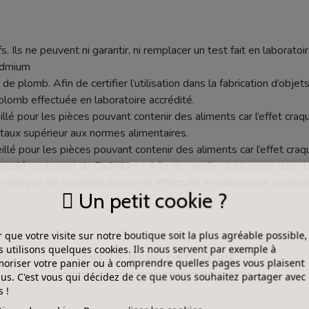
s. Ils ne peuvent ni garantir, ni remplacer un test fait en laboratoir
cadmium
de plomb. Afin de certifier l’utilisation dans la fabrication d’objets
plomb effectuée en laboratoire accrédité.
seillé pour les pièces pouvant contenir des aliments car l’effet c
aux supérieur aux normes alimentaires.
illé pour les pièces pouvant contenir des aliments car l’effet cr
lé contenant du Cadmium - Afin de certifier l’utilisation dans la f
e analyse de solubilité du plomb effectuée en laboratoire accrédit
Un petit cookie ?
 que votre visite sur notre boutique soit la plus agréable possible,
 utilisons quelques cookies. Ils nous servent par exemple à
DANS LA MÊME CATÉGORIE
riser votre panier ou à comprendre quelles pages vous plaisent
lus. C'est vous qui décidez de ce que vous souhaitez partager avec
 !