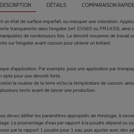
DESCRIPTION
DÉTAILS
COMPARAISON RAPID
 un état de surface imparfait, ou masquer une coloration. Applica
rte transparente dans l'engobe (ref. ES569 ou PR1430), ainsi 
manipulées de nombreuses fois. La densité moyenne de travail s
te sur l'engobe avant cuisson pour obtenir un brillant.
ique d'application. Par exemple, pour une application par trempag
n opte pour une densité forte.
nt selon la couleur de la terre et/ou la température de cuisson, ain
plusieurs tests avant de lancer une production.
ous devez définir les paramètres appropriés de rhéologie, à savoir
age. Le pourcentage d'eau par rapport à la poudre dépend su sy
r par le rapport 1 poudre pour 1 eau, puis ajuster avec des addi