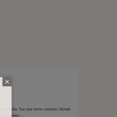
E
appliquée. Sur une terre colorée, l'émail
s, noires ...