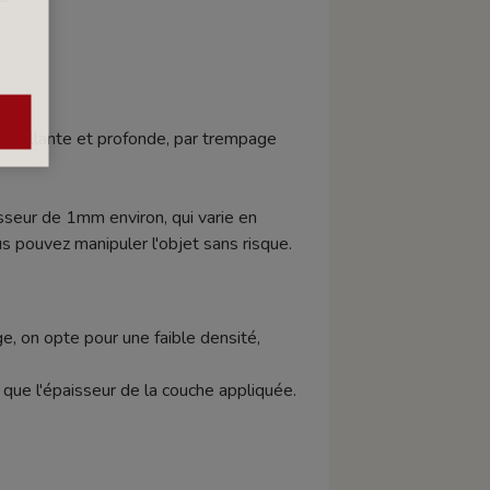
r brillante et profonde, par trempage
.
sseur de 1mm environ, qui varie en
us pouvez manipuler l'objet sans risque.
e, on opte pour une faible densité,
si que l'épaisseur de la couche appliquée.