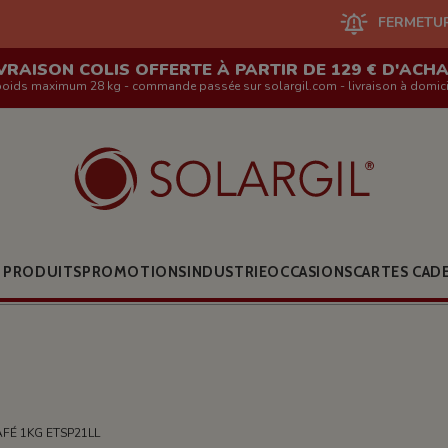
FERMETURE DU SITE EN L
VRAISON COLIS OFFERTE À PARTIR DE 129 € D'ACH
poids maximum 28 kg - commande passée sur solargil.com - livraison à domici
 PRODUITS
PROMOTIONS
INDUSTRIE
OCCASIONS
CARTES CAD
FÉ 1KG ETSP21LL