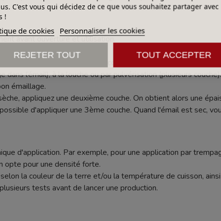
lus. C'est vous qui décidez de ce que vous souhaitez partager avec
 !
tique de cookies
Personnaliser les cookies
nt avant ouverture et utilisation.
re cru ou biscuit.
REJETER TOUT
TOUT ACCEPTER
é désiré, par exemple en trois couches croisées pour une couleu
dans l’émail), à la louche ou par pulvérisation (plusieurs couche)
bon émaillage.
sèche, appliquez une deuxième couche. On obtient alors une épai
t possible d'appliquer une 3ème couche. Quand l'émail est sec, vo
ique d'application. Par exemple, pour une application par trempag
n opte pour une densité forte.
nt selon la couleur de la terre et/ou la température de cuisson, ain
plusieurs tests avant de lancer une production.