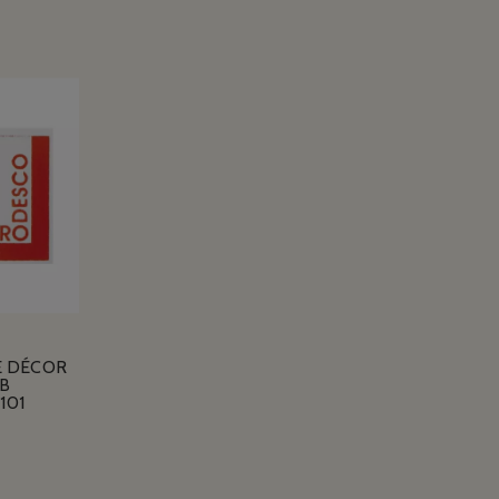
E DÉCOR
B
101