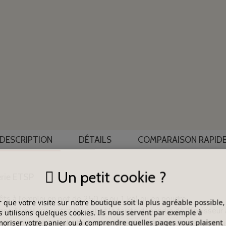
DESCRIPTION
DÉTAILS
COMPARAISON RAPID
Un petit cookie ?
érie ETSP
s à l'emploi en pot de 250 gr ou 1 kg) ou en poudre.
 que votre visite sur notre boutique soit la plus agréable possible,
nc; l'émail ressortira brillant et la teinte dépendra de l'épaisseur 
 utilisons quelques cookies. Ils nous servent par exemple à
pourquoi il est souhaitable d'engober au préalable les terres rouge
riser votre panier ou à comprendre quelles pages vous plaisent