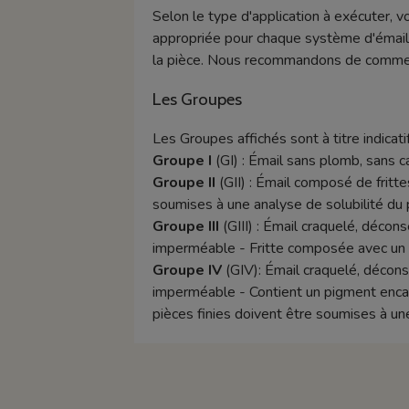
Selon le type d'application à exécuter, v
appropriée pour chaque système d'émaill
la pièce. Nous recommandons de commence
Les Groupes
Les Groupes affichés sont à titre indicatif
Groupe I
(GI) : Émail sans plomb, sans 
Groupe II
(GII) : Émail composé de frittes
soumises à une analyse de solubilité du 
Groupe III
(GIII) : Émail craquelé, décon
imperméable - Fritte composée avec un t
Groupe IV
(GIV): Émail craquelé, décons
imperméable - Contient un pigment encapsu
pièces finies doivent être soumises à un