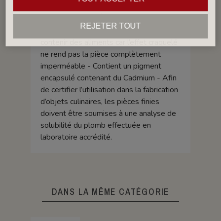
taux supérieur aux normes alimentaires.
Groupe IV (GIV): Émail craquelé,
REJETER TOUT
déconseillé pour les pièces pouvant
contenir des aliments car l’effet craquelé
ne rend pas la pièce complètement
imperméable - Contient un pigment
encapsulé contenant du Cadmium - Afin
de certifier l’utilisation dans la fabrication
d’objets culinaires, les pièces finies
doivent être soumises à une analyse de
solubilité du plomb effectuée en
laboratoire accrédité.
DANS LA MÊME CATÉGORIE