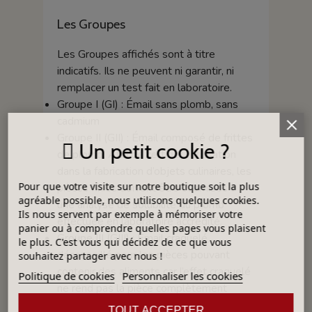
Les Groupes
Les Groupes affichés sont à titre
indicatifs. Ils ne peuvent ni garantir, ni
remplacer un test fait en laboratoire.
Groupe I (GI) : Émail sans plomb, sans
cadmium
Groupe II (GII) : Émail composé de frittes
Un petit cookie ?
de plomb. Afin de certifier l’utilisation
dans la fabrication d’objets culinaires, les
Pour que votre visite sur notre boutique soit la plus
pièces finies doivent être soumises à
agréable possible, nous utilisons quelques cookies.
une analyse de solubilité du plomb
Ils nous servent par exemple à mémoriser votre
effectuée en laboratoire accrédité.
panier ou à comprendre quelles pages vous plaisent
Groupe III (GIII) : Émail craquelé,
le plus. C'est vous qui décidez de ce que vous
déconseillé pour les pièces pouvant
souhaitez partager avec nous !
contenir des aliments car l’effet craquelé
Politique de cookies
Personnaliser les cookies
ne rend pas la pièce complètement
imperméable - Fritte composée avec un
TOUT ACCEPTER