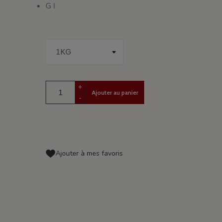
G I
+
Ajouter au panier
-
Ajouter à mes favoris