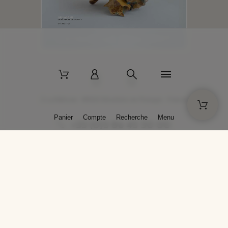
2 La Bâtisse - 89520 Moutiers-en-Puisaye - France
Panier
Compte
Recherche
Menu
+33 (0)3 86 45 50 00
* Livraison gratuite pour les commandes passées sur solargil.com dès
129,00 € TTC d'achat, pour un poids global, emballage inclus, de 30 kg
maximum en France métropolitaine.
Crédits photos : Photos publiées avec l’aimable autorisation des
artistes. Toute reproduction ou diffusion sans leur autorisation est
interdite.