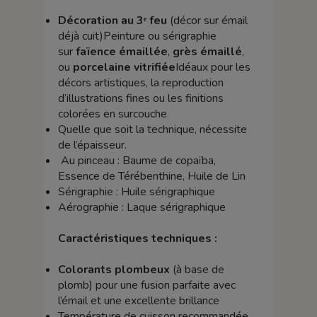
Décoration au 3ᵉ feu
(décor sur émail
déjà cuit)Peinture ou sérigraphie
sur
faïence émaillée
,
grès émaillé
,
ou
porcelaine vitrifiée
Idéaux pour les
décors artistiques, la reproduction
d’illustrations fines ou les finitions
colorées en surcouche
Quelle que soit la technique, nécessite
de l’épaisseur.
Au pinceau : Baume de copaïba,
Essence de Térébenthine, Huile de Lin
Sérigraphie : Huile sérigraphique
Aérographie : Laque sérigraphique
Caractéristiques techniques :
Colorants plombeux
(à base de
plomb) pour une fusion parfaite avec
l’émail et une excellente brillance
Température de cuisson recommandée