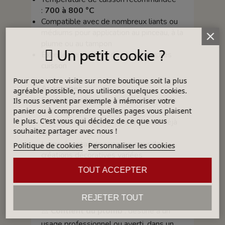
:
700 à 800 °C
Compatible avec de nombreux liants ou
médiums pour application au pinceau, à la
plume ou au tampon
Un petit cookie ?
Excellente stabilité des teintes après
cuisson
Pour que votre visite sur notre boutique soit la plus
Avantages :
agréable possible, nous utilisons quelques cookies.
Couleurs intenses
et brillantes après
Ils nous servent par exemple à mémoriser votre
cuisson
panier ou à comprendre quelles pages vous plaisent
le plus. C'est vous qui décidez de ce que vous
Très bonne
adhérence sur émail
déjà
souhaitez partager avec nous !
vitrifié
Large éventail de nuances pour des
Politique de cookies
Personnaliser les cookies
créations décoratives variées
Convient aux
applications
TOUT ACCEPTER
artistiques
comme aux productions
artisanales
REJETER TOUT
⚠️
Contient du plomb
: destiné à un
usage professionnel ou averti, dans un