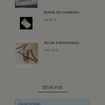
BORNE DE CONNEXION POUR FOUR H, ALFA, DELTA, HC ET SM
34,80 €
JEU DE 4 RESISTANCES FOUR 1320°C PLUTON-3S 76 L
462,96 €
DÉJÀ VUS
Aucun produit