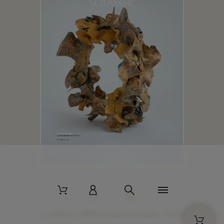
2 La Bâtisse - 89520 Moutiers-en-Puisaye - France