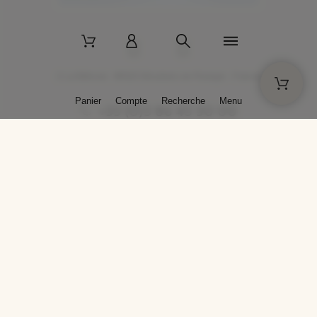
2 La Bâtisse - 89520 Moutiers-en-Puisaye - France
Panier
Compte
Recherche
Menu
+33 (0)3 86 45 50 00
* Livraison gratuite pour les commandes passées sur solargil.com dès
129,00 € TTC d'achat, pour un poids global, emballage inclus, de 30 kg
maximum en France métropolitaine.
Crédits photos : Photos publiées avec l’aimable autorisation des
artistes. Toute reproduction ou diffusion sans leur autorisation est
interdite.
Conception
AP Design
Copyright © 2025 SOLARGIL - Tous droits réservés