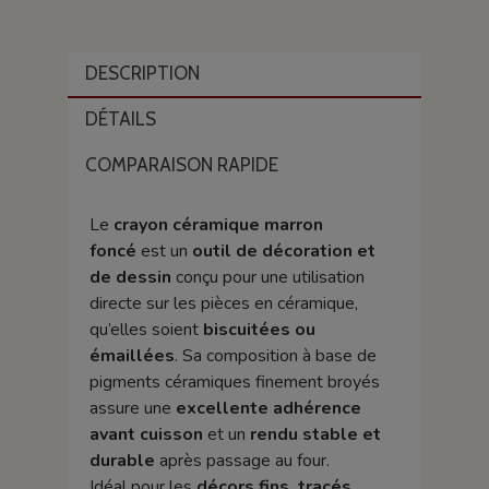
DESCRIPTION
DÉTAILS
COMPARAISON RAPIDE
Le
crayon céramique marron
foncé
est un
outil de décoration et
de dessin
conçu pour une utilisation
directe sur les pièces en céramique,
qu’elles soient
biscuitées ou
émaillées
. Sa composition à base de
pigments céramiques finement broyés
assure une
excellente adhérence
avant cuisson
et un
rendu stable et
durable
après passage au four.
Idéal pour les
décors fins, tracés