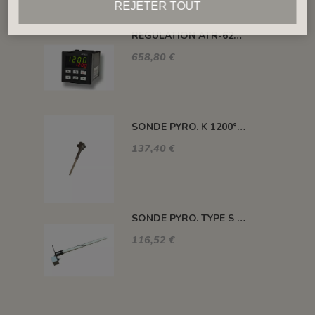
REJETER TOUT
REGULATION ATR-621 13 ABC-T
658,80 €
SONDE PYRO. K 1200° 220MM AVEC TETE
137,40 €
SONDE PYRO. TYPE S 1400° 120MM SANS TETE
116,52 €