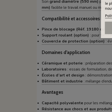
Son
grand diamètre (590 mm)
permet 
le p
mm)
facilite le travail manuel ou mécaniq
nous
Poli
Compatibilité et accessoires
Pince de blocage (Réf. 19180 ou équ
Support roulant (option)
: pour facili
Couvercle de protection (option)
: év
Domaines d’application
Céramique et poterie
: préparation des
Laboratoires
: essais de formulation, d
Écoles d’art et design
: démonstration
Bâtiment et industrie
: mélange d’endui
Avantages
Capacité polyvalente
pour les mélan
Résistance aux chocs et aux produit