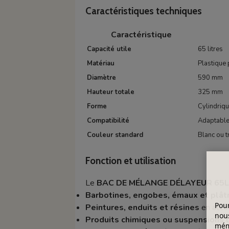
Caractéristiques techniques
Caractéristique
Capacité utile
65 litres
Matériau
Plastique 
Diamètre
590 mm
Hauteur totale
325 mm
Forme
Cylindriqu
Compatibilité
Adaptable
Couleur standard
Blanc ou t
Fonction et utilisation
Le
BAC DE MÉLANGE DÉLAYEUR 65L
Barbotines, engobes, émaux et plât
Pour
Peintures, enduits et résines
en atelie
nous
Produits chimiques ou suspensions l
mémo