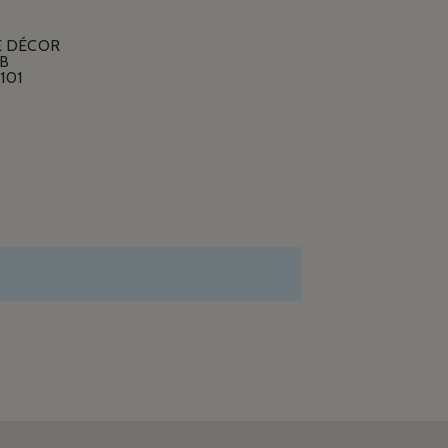
E DÉCOR
B
101