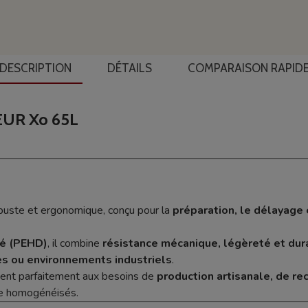
DESCRIPTION
DÉTAILS
COMPARAISON RAPID
UR Xo 65L
uste et ergonomique, conçu pour la
préparation, le délayage 
té (PEHD)
, il combine
résistance mécanique, légèreté et dura
res ou environnements industriels
.
nvient parfaitement aux besoins de
production artisanale, de r
e homogénéisés.