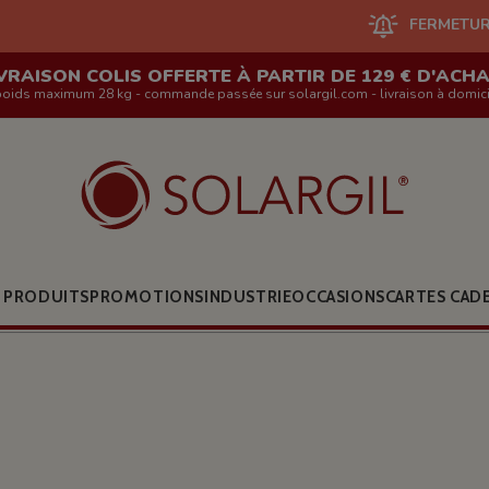
FERMETURE DU SITE EN L
VRAISON COLIS OFFERTE À PARTIR DE 129 € D'ACH
poids maximum 28 kg - commande passée sur solargil.com - livraison à domici
 PRODUITS
PROMOTIONS
INDUSTRIE
OCCASIONS
CARTES CAD