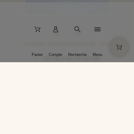
2 La Bâtisse - 89520 Moutiers-en-Puisaye - France
Panier
Compte
Recherche
Menu
+33 (0)3 86 45 50 00
* Livraison gratuite pour les commandes passées sur solargil.com dès
129,00 € TTC d'achat, pour un poids global, emballage inclus, de 30 kg
maximum en France métropolitaine.
Crédits photos : Photos publiées avec l’aimable autorisation des
artistes. Toute reproduction ou diffusion sans leur autorisation est
interdite.
Conception
AP Design