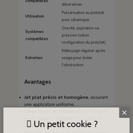
compatibles
décoratives
Pulvérisation au pistolet
Utilisation
pour céramique
Gravité, aspiration ou
Systèmes
pression (selon
compatibles
configuration du pistolet)
Nettoyage régulier après
Entretien
usage pour éviter
l’obstruction
Avantages
Jet plat précis et homogène
, assurant
une application uniforme.
Large choix de diamètres (1 à 2 mm)
pour s’adapter à différents produits et
Un petit cookie ?
besoins.
Pulvérisation fine et maîtrisée
, idéale