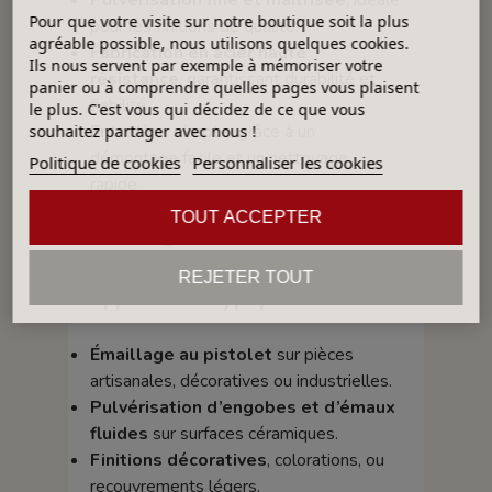
Pour que votre visite sur notre boutique soit la plus
pour les finitions de qualité.
agréable possible, nous utilisons quelques cookies.
Fabrication en acier haute
Ils nous servent par exemple à mémoriser votre
résistance
, garantissant durabilité et
panier ou à comprendre quelles pages vous plaisent
fiabilité.
le plus. C'est vous qui décidez de ce que vous
Entretien simple
, grâce à un
souhaitez partager avec nous !
démontage facile et un nettoyage
Politique de cookies
Personnaliser les cookies
rapide.
Compatibilité parfaite
avec le pistolet
TOUT ACCEPTER
Krautzberger SMPL.
REJETER TOUT
Applications typiques
Émaillage au pistolet
sur pièces
artisanales, décoratives ou industrielles.
Pulvérisation d’engobes et d’émaux
fluides
sur surfaces céramiques.
Finitions décoratives
, colorations, ou
recouvrements légers.