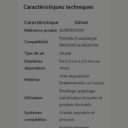
Caractéristiques techniques
Caractéristique
Détail
Référence produit
BUSEMIGNON
Pistolets Krautzberger
Compatibilité
MIGNON3 et MIGNON4
Type de jet
Jet plat
Diamètres
De 0.2 mm à 2.0 mm (au
disponibles
choix)
Acier de précision
Matériau
(traitement anti-corrosion)
Émaillage, engobage,
Utilisation
pulvérisation d’oxydes et
produits décoratifs
Systèmes
Gravité, aspiration et
compatibles
pression
Fluide à moyenne