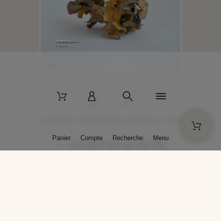
2 La Bâtisse - 89520 Moutiers-en-Puisaye - France
Panier
Compte
Recherche
Menu
+33 (0)3 86 45 50 00
* Livraison gratuite pour les commandes passées sur solargil.com dès
129,00 € TTC d'achat, pour un poids global, emballage inclus, de 30 kg
maximum en France métropolitaine.
Crédits photos : Photos publiées avec l’aimable autorisation des