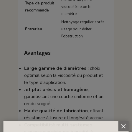
Type de produit
viscosité selon le
recommandé
diamètre
Nettoyage régulier après
Entretien
usage pour éviter
l’obstruction
Avantages
Large gamme de diamètres
: choix
optimal selon la viscosité du produit et
le type d’application.
Jet plat précis et homogène
,
garantissant une couche uniforme et un
rendu soigné.
Haute qualité de fabrication
, offrant
résistance à l’usure et longévité accrue.
Compatibilité multi-systèmes
:
s’adapte aux pistolets à gravité, à