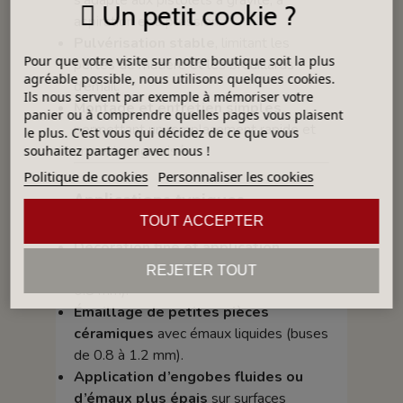
Un petit cookie ?
aspiration et à pression.
Pulvérisation stable
, limitant les
Pour que votre visite sur notre boutique soit la plus
pertes de matière et les brouillards
agréable possible, nous utilisons quelques cookies.
d’émail.
Ils nous servent par exemple à mémoriser votre
Montage et entretien simples
,
panier ou à comprendre quelles pages vous plaisent
permettant un remplacement rapide et
le plus. C'est vous qui décidez de ce que vous
un nettoyage aisé.
souhaitez partager avec nous !
Politique de cookies
Personnaliser les cookies
Applications typiques
TOUT ACCEPTER
Décoration fine et application
d’oxydes colorants
(buses de 0.2 à
REJETER TOUT
0.8 mm).
Émaillage de petites pièces
céramiques
avec émaux liquides (buses
de 0.8 à 1.2 mm).
Application d’engobes fluides ou
d’émaux plus épais
sur surfaces