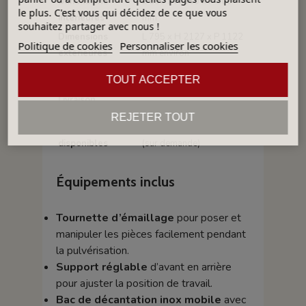
Dimensions
L 660 x H 860 x P 600
le plus. C'est vous qui décidez de ce que vous
intérieures
mm
souhaitez partager avec nous !
Dimensions
L 795 x H 2127 x P 1122
Politique de cookies
Personnaliser les cookies
extérieures
mm environ
Poids
Environ 70 kg
TOUT ACCEPTER
Délai standard 10 à 12
Livraison
semaines
REJETER TOUT
Options
Tuyau souple PVC de 2 m
disponibles
(sur demande)
Équipements inclus
Tournette d’émaillage
pour poser et
manipuler les pièces facilement pendant
la pulvérisation.
Support réglable
d’avant en arrière
pour ajuster la position de travail.
Bac de décantation inox mobile
avec