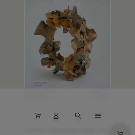
2 La Bâtisse - 89520 Moutiers-en-Puisaye - France