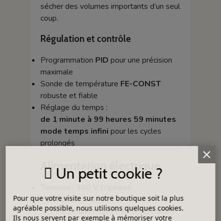
sécher des volumes importants d’un seul
coup.
Régulation et contrôle
Programmation
PID
pour une précision
maximale
Sonde de température
FE-CONST
robuste et fiable
Réglage du temps :
de 1 minute à 99 heures 59 minutes
mode temps infini
pour les cycles
prolongés
Alimentation électrique
Un petit cookie ?
Tension : 400 V triphasé
Pour que votre visite sur notre boutique soit la plus
Puissance : 7 kW
agréable possible, nous utilisons quelques cookies.
→ Permet une montée en température
Ils nous servent par exemple à mémoriser votre