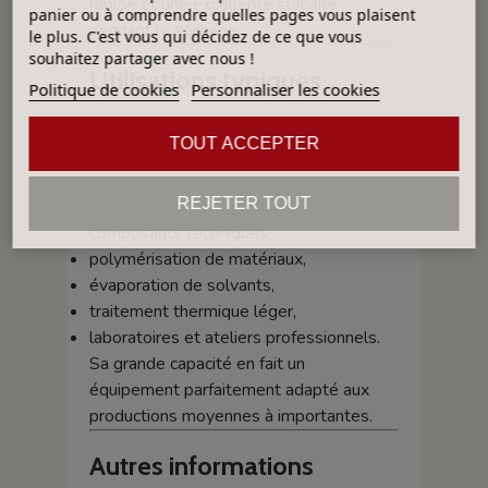
rapide et une excellente stabilité
panier ou à comprendre quelles pages vous plaisent
pendant le séchage.
le plus. C'est vous qui décidez de ce que vous
souhaitez partager avec nous !
Utilisations typiques
Politique de cookies
Personnaliser les cookies
L’étuve inox RK750 est adaptée à :
TOUT ACCEPTER
séchage de pièces en céramique ou terre
crue,
REJETER TOUT
séchage de moules, pièces industrielles,
composants techniques,
polymérisation de matériaux,
évaporation de solvants,
traitement thermique léger,
laboratoires et ateliers professionnels.
Sa grande capacité en fait un
équipement parfaitement adapté aux
productions moyennes à importantes.
Autres informations