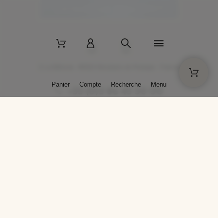
2 La Bâtisse - 89520 Moutiers-en-Puisaye - France
Panier
Compte
Recherche
Menu
+33 (0)3 86 45 50 00
* Livraison gratuite pour les commandes passées sur solargil.com dès
129,00 € TTC d'achat, pour un poids global, emballage inclus, de 30 kg
maximum en France métropolitaine.
Crédits photos : Photos publiées avec l’aimable autorisation des
artistes. Toute reproduction ou diffusion sans leur autorisation est
interdite.
Conception
AP Design
Copyright © 2025 SOLARGIL - Tous droits réservés