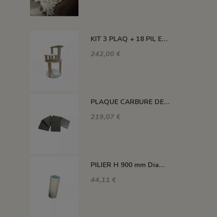
KIT 3 PLAQ + 18 PIL ENCAS +3 PIL H100 MM +3 PIL H300 MM - KEOS 160L
242,00 €
PLAQUE CARBURE DE SILICIUM 1400°C MAXI 420*420*22 MM
219,07 €
PILIER H 900 mm Diam.80 mm 1350°C
44,11 €