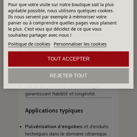
Pour que votre visite sur notre boutique soit la plus
Conçu pour les produits denses
:
agréable possible, nous utilisons quelques cookies.
engobes lourds, ciments, enduits
Ils nous servent par exemple à mémoriser votre
réfractaires.
panier ou à comprendre quelles pages vous plaisent
Pulvérisation homogène et
le plus. C'est vous qui décidez de ce que vous
puissante
, adaptée aux applications
souhaitez partager avec nous !
techniques.
Politique de cookies
Personnaliser les cookies
Fabrication robuste
, idéale pour un
usage intensif en environnement
TOUT ACCEPTER
industriel.
Remplacement simple et rapide
,
REJETER TOUT
sans besoin d’outillage spécial.
Pièce de précision Krautzberger
,
garantissant fiabilité et longévité.
Applications typiques
Pulvérisation d’engobes
et d’enduits
techniques dans le domaine céramique.