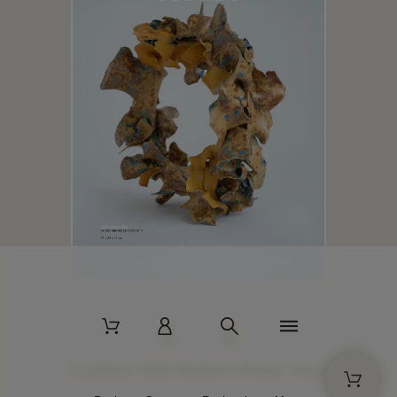
2 La Bâtisse - 89520 Moutiers-en-Puisaye - France