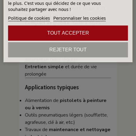
le plus. C'est vous qui décidez de ce que vous
Silencieux
: niveau sonore réduit à 71
souhaitez partager avec nous !
dB pour plus de confort
Politique de cookies
Personnaliser les cookies
Compact et mobile
: facile à déplacer
et à intégrer dans un atelier
TOUT ACCEPTER
Puissant et stable
: pression
constante pour un travail précis
REJETER TOUT
Grande autonomie
: réservoir de 70 L
assurant un débit régulier
Entretien simple
et durée de vie
prolongée
Applications typiques
Alimentation de
pistolets à peinture
ou à vernis
Outils pneumatiques légers (soufflette,
agrafeuse, clé à air, etc.)
Travaux de
maintenance et nettoyage