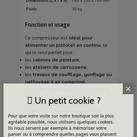
Dimensions (L x l x h)
765 x 320 x 700 mm
Poids
36 kg
Fonction et usage
Ce compresseur est
idéal pour
alimenter un pistolet en continu
, ce
qui le rend parfait pour :
les
cabines de peinture
,
les
ateliers de carrosserie
,
les
travaux de soufflage, gonflage ou
nettoyage à air comprimé
.
Il convient aussi bien pour une utilisation
artisanale
que
professionnelle
,
Un petit cookie ?
notamment dans les espaces
nécessitant une
réduction du bruit
Pour que votre visite sur notre boutique soit la plus
sans compromettre les performances.
agréable possible, nous utilisons quelques cookies.
Ils nous servent par exemple à mémoriser votre
Avantages
panier ou à comprendre quelles pages vous plaisent