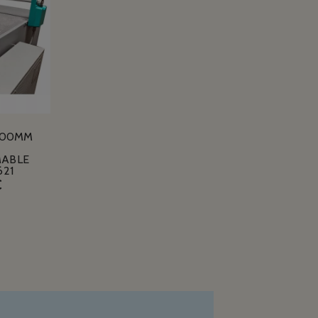
100MM
ABLE
621
€