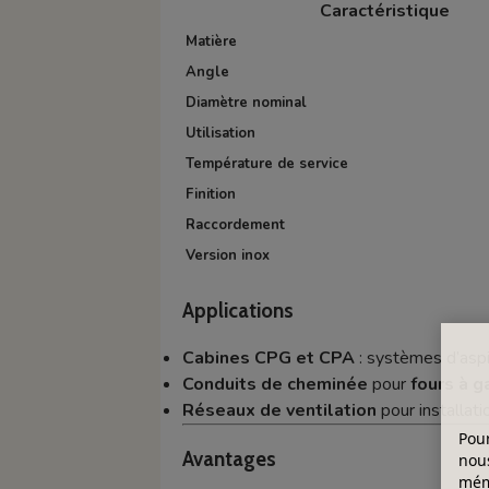
Caractéristique
Matière
Angle
Diamètre nominal
Utilisation
Température de service
Finition
Raccordement
Version inox
Applications
Cabines CPG et CPA
: systèmes d’aspir
Conduits de cheminée
pour
fours à g
Réseaux de ventilation
pour installati
Pour
Avantages
nous
mémo