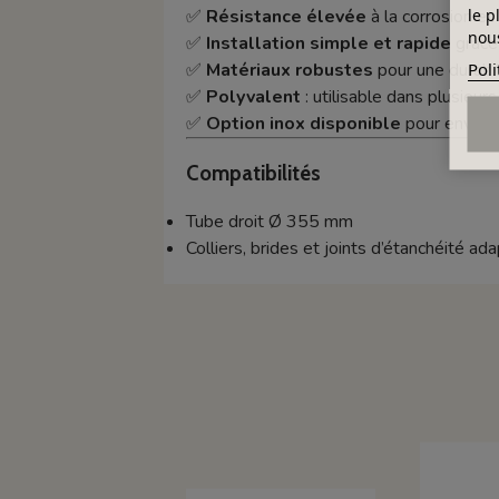
le p
✅
Résistance élevée
à la corrosion e
nous
✅
Installation simple et rapide
grâce
Poli
✅
Matériaux robustes
pour une durabi
✅
Polyvalent
: utilisable dans plusieur
✅
Option inox disponible
pour enviro
Compatibilités
Tube droit Ø 355 mm
Colliers, brides et joints d’étanchéité 