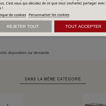
lus. C'est vous qui décidez de ce que vous souhaitez partager avec
t aux températures jusqu’à 90 °C
 !
 à son raccordement adaptable
tique de cookies
Personnaliser les cookies
lité prolongée
s configurations de conduits
nnements agressifs ou haute température
REJETER TOUT
TOUT ACCEPTER
adaptés disponibles sur demande
DANS LA MÊME CATÉGORIE