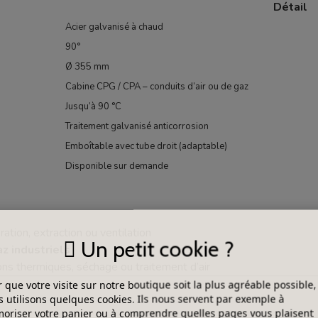
Détail
Acier galvanisé à chaud
90°
Ø 355 mm
Cabine CPG / CPA – conduits d’air ou de gaz
Jusqu’à 90 °C
Traitement galvanisé anticorrosion
Emboîtable avec tube droit (adaptable)
Disponible sur demande
ation, extraction ou ventilation
Un petit cookie ?
az industriels
ons thermiques, séchage ou traitement d’air
 que votre visite sur notre boutique soit la plus agréable possible,
 utilisons quelques cookies. Ils nous servent par exemple à
riser votre panier ou à comprendre quelles pages vous plaisent