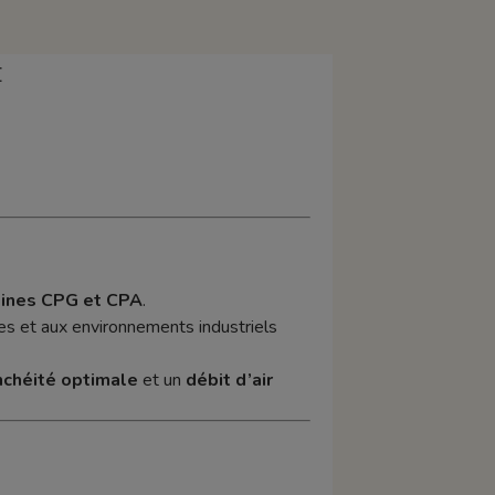
E
ines CPG et CPA
.
es et aux environnements industriels
nchéité optimale
et un
débit d’air