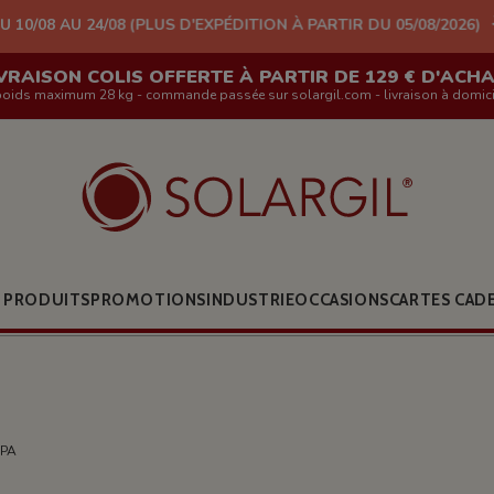
08 (PLUS D'EXPÉDITION À PARTIR DU 05/08/2026)
VRAISON COLIS OFFERTE À PARTIR DE 129 € D'ACH
poids maximum 28 kg - commande passée sur solargil.com - livraison à domici
 PRODUITS
PROMOTIONS
INDUSTRIE
OCCASIONS
CARTES CAD
CPA