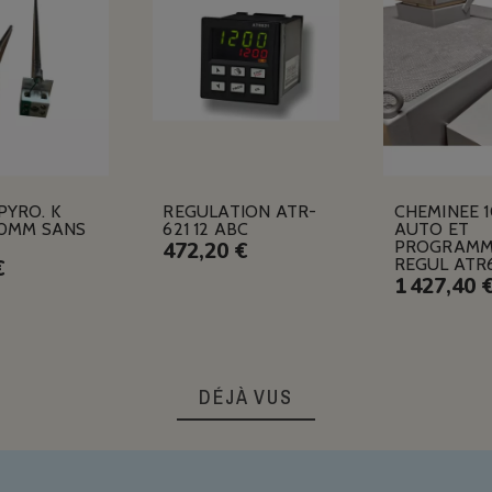
PYRO. K
REGULATION ATR-
CHEMINEE 
10MM SANS
621 12 ABC
AUTO ET
PROGRAMM
472,20 €
REGUL ATR
€
1 427,40 
DÉJÀ VUS