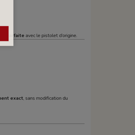
té parfaite
avec le pistolet d’origine.
ement exact
, sans modification du