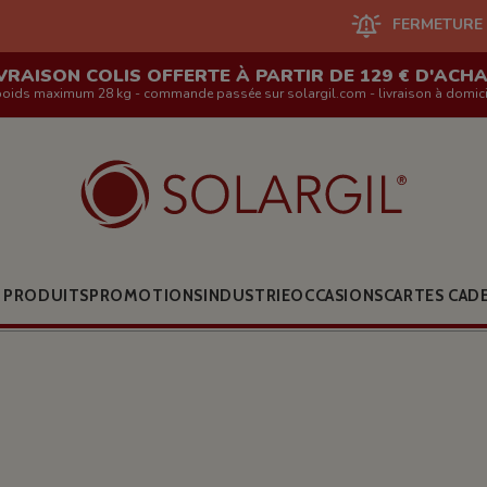
FERMETURE DU SITE EN LIG
VRAISON COLIS OFFERTE À PARTIR DE 129 € D'ACH
poids maximum 28 kg - commande passée sur solargil.com - livraison à domici
 PRODUITS
PROMOTIONS
INDUSTRIE
OCCASIONS
CARTES CAD