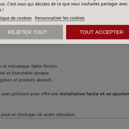
lus. C'est vous qui décidez de ce que vous souhaitez partager avec
 !
tique de cookies
Personnaliser les cookies
l’étanchéité générale
REJETER TOUT
TOUT ACCEPTER
rances et spécifications IWATA
, garantissant une
compatibili
et mécanique, faible friction.
ité et étanchéité durable.
gobes et produits abrasifs.
 avec précision pour offrir une
installation facile et un ajust
, pour un stockage sûr avant utilisation.