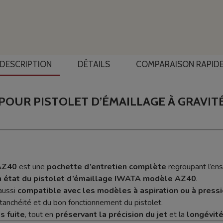
DESCRIPTION
DÉTAILS
COMPARAISON RAPID
 POUR PISTOLET D’ÉMAILLAGE À GRAVIT
AZ40
est une
pochette d’entretien complète
regroupant l’e
n état du pistolet d’émaillage IWATA modèle AZ40
.
 aussi
compatible avec les modèles à aspiration ou à press
tanchéité et du bon fonctionnement du pistolet.
s fuite
, tout en
préservant la précision du jet
et la
longévité