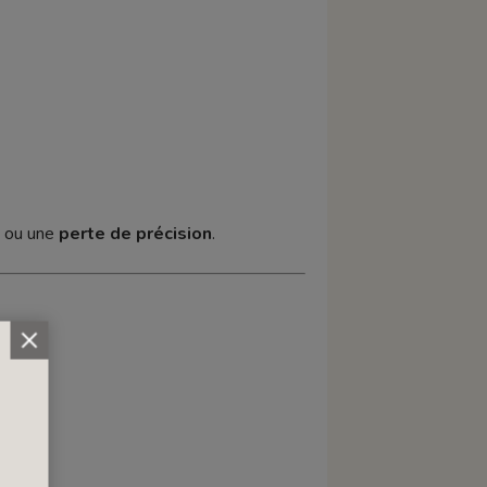
ou une
perte de précision
.