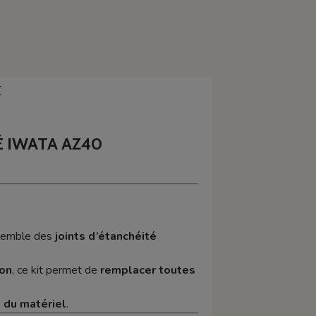
E
É IWATA AZ40
nsemble des
joints d’étanchéité
ion
, ce kit permet de
remplacer toutes
 du matériel
.