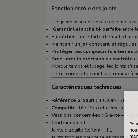
Fonction et rôle des joints
Les joints assurent un rôle essentiel dan
Garantir l’étanchéité parfaite
entre le
Empêcher toute fuite d’émail, d’air 
Maintenir un jet constant et régulier
Protéger les composants internes
du
Améliorer la précision du contrôle
du
Avec le temps et l’usage, les joints s’u
Ce
kit complet
permet une
remise à n
Caractéristiques techniques
Référence produit :
JEUJOINTSIWAT
Compatibilité :
Pistolet d’émaillage 
Versions concernées :
Gravité – Aspira
Contenu du kit :
Pour
Joints d’aiguille (téflon/PTFE)
nous
mémo
Joints toriques pour buse et capot d’air