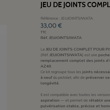
JEU DE JOINTS COMP
Référence : JEUJOINTSIWATA
33,00 €
TTC
Réf. JEUJOINTSIWATA
Le
JEU DE JOINTS COMPLET POUR P
(Réf.
JEUJOINTSIWATA
) est une
poche
remplacement complet des joints d’
AZ40
.
Ce kit regroupe tous les
joints nécessai
à neuf
du pistolet, afin de
préserver se
longévité
.
Il est compatible avec toutes les versi
aspiration
— et permet de
rétablir un
pulvérisation stable, précise et ho