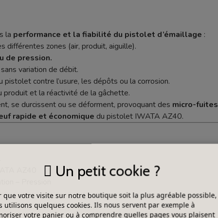
s la
performance et la fiabilité du pistolet d’émaillage
:
s différentes zones (air, produit, aiguille).
ou de pression.
, sans variation de débit.
 pistolet contre l’usure, les dépôts ou la corrosion.
 produit et la réactivité de la gâchette.
sent, se durcissent ou se déforment, provoquant des
micro-fuites
euf rapide et économique
du pistolet IWATA AZ40.
A
Un petit cookie ?
IWATA AZ40
tion – Pression
 que votre visite sur notre boutique soit la plus agréable possible,
 utilisons quelques cookies. Ils nous servent par exemple à
riser votre panier ou à comprendre quelles pages vous plaisent