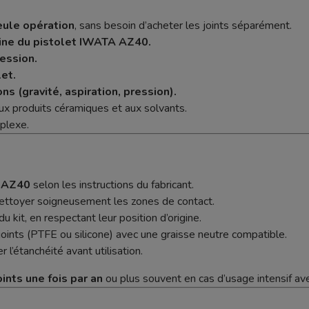
ule opération
, sans besoin d’acheter les joints séparément.
ine du pistolet IWATA AZ40.
ression.
et.
s (gravité, aspiration, pression).
x produits céramiques et aux solvants.
mplexe.
A AZ40
selon les instructions du fabricant.
ettoyer soigneusement les zones de contact.
du kit, en respectant leur position d’origine.
joints (PTFE ou silicone) avec une graisse neutre compatible.
er l’étanchéité avant utilisation.
ints une fois par an
ou plus souvent en cas d’usage intensif a