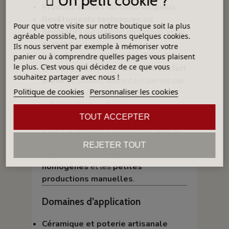
Un petit cookie ?
Produits fluides ou semi-visqueux
Revêtements techniques ou
Pour que votre visite sur notre boutique soit la plus
décoratifs
sur support céramique, verre
agréable possible, nous utilisons quelques cookies.
ou métal
Ils nous servent par exemple à mémoriser votre
La
technologie HTE (High Transfer
panier ou à comprendre quelles pages vous plaisent
le plus. C'est vous qui décidez de ce que vous
Efficiency)
assure un
taux de transfert
souhaitez partager avec nous !
élevé
de produit, limitant les pertes par
Politique de cookies
Personnaliser les cookies
brouillard et garantissant une
pulvérisation uniforme
avec un
impact plat et précis
.
TOUT ACCEPTER
Il offre un excellent contrôle du débit et
de la forme du jet, idéal pour les
travaux
REJETER TOUT
de précision
, les
applications
homogènes
et les
petites
productions manuelles
.
Domaines d’application
Céramique et poterie artisanale