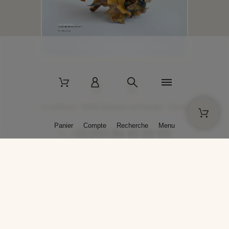
2 La Bâtisse - 89520 Moutiers-en-Puisaye - France
Panier
Compte
Recherche
Menu
+33 (0)3 86 45 50 00
* Livraison gratuite pour les commandes passées sur solargil.com dès
129,00 € TTC d'achat, pour un poids global, emballage inclus, de 30 kg
maximum en France métropolitaine.
Crédits photos : Photos publiées avec l’aimable autorisation des
artistes. Toute reproduction ou diffusion sans leur autorisation est
interdite.