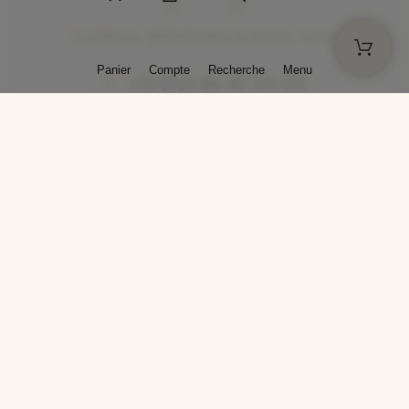
2 La Bâtisse - 89520 Moutiers-en-Puisaye - France
Panier
Compte
Recherche
Menu
+33 (0)3 86 45 50 00
* Livraison gratuite pour les commandes passées sur solargil.com dès
129,00 € TTC d'achat, pour un poids global, emballage inclus, de 30 kg
maximum en France métropolitaine.
Crédits photos : Photos publiées avec l’aimable autorisation des
artistes. Toute reproduction ou diffusion sans leur autorisation est
interdite.
Conception
AP Design
Copyright © 2025 SOLARGIL - Tous droits réservés