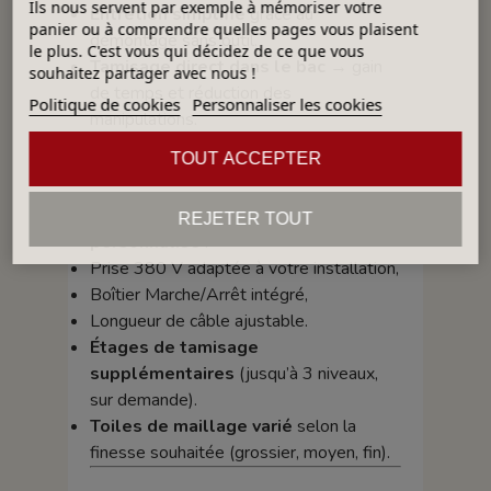
Ils nous servent par exemple à mémoriser votre
Entretien simplifié
grâce au
panier ou à comprendre quelles pages vous plaisent
démontage sans outil.
le plus. C'est vous qui décidez de ce que vous
Tamisage direct dans le bac
→ gain
souhaitez partager avec nous !
de temps et réduction des
Politique de cookies
Personnaliser les cookies
manipulations.
TOUT ACCEPTER
Options disponibles
Branchement électrique
REJETER TOUT
personnalisé
:
Prise 380 V adaptée à votre installation,
Boîtier Marche/Arrêt intégré,
Longueur de câble ajustable.
Étages de tamisage
supplémentaires
(jusqu’à 3 niveaux,
sur demande).
Toiles de maillage varié
selon la
finesse souhaitée (grossier, moyen, fin).