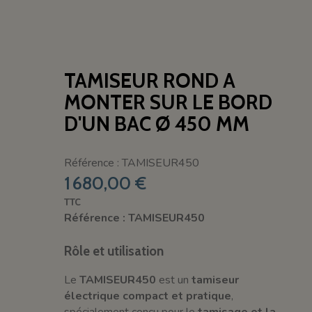
TAMISEUR ROND A
MONTER SUR LE BORD
D'UN BAC Ø 450 MM
Référence : TAMISEUR450
1 680,00 €
TTC
Référence : TAMISEUR450
Rôle et utilisation
Le
TAMISEUR450
est un
tamiseur
électrique compact et pratique
,
spécialement conçu pour le
tamisage et la