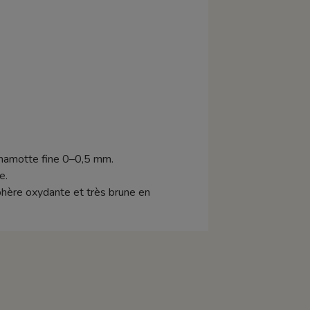
chamotte fine 0–0,5 mm.
e.
sphère oxydante et très brune en