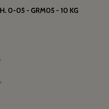
. 0-05 - GRM05 - 10 KG
e
té