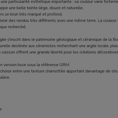
e particularité esthétique importante : sa couleur varie fortem
pe une belle teinte liège, douce et naturelle.
rs un brun très marqué et profond.
nir des rendus très différents avec une même terre. La couleur fi
ique recherché.
gile s'inscrit dans le patrimoine géologique et céramique de la B
aturelle destinée aux céramistes recherchant une argile locale, pla
 cuisson offrent une grande liberté pour les créations décoratives, 
 version lisse sous la référence GRM.
choisir entre une texture chamottée apportant davantage de stru
lière.
e