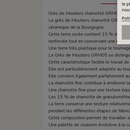
le p
nous
Grès de Moutiers chamotté GRM05 – 1
Poli
Le grès de Moutiers chamotté GRM05 est u
céramique de la Bourgogne.
Cette terre ocrée contient 15 % de cham
renforcée tout en conservant une excellen
Une terre très plastique pour le tourna
Le Grès de Moutiers GRM05 se distingue 
Cette caractéristique facilite le travail 
Elle est particulièrement adaptée au tour
Elle convient également parfaitement au
La chamotte fine contribue à améliorer l
Une chamotte fine pour une texture équi
Les 15 % de chamotte de granulométrie 
La terre conserve une texture relativeme
pendant les différentes étapes de fabrica
Cette composition permet de travailler 
Une palette de couleurs évolutive à la c