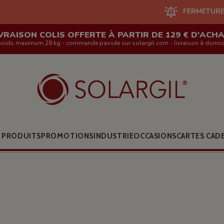
FERMETURE DU SITE EN LIG
VRAISON COLIS OFFERTE À PARTIR DE 129 € D'ACH
poids maximum 28 kg - commande passée sur solargil.com - livraison à domici
 PRODUITS
PROMOTIONS
INDUSTRIE
OCCASIONS
CARTES CAD