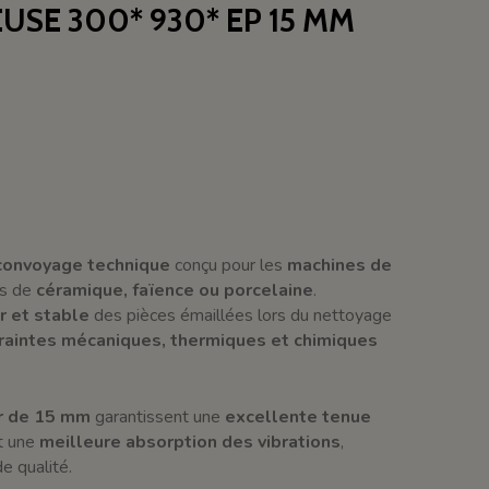
USE 300* 930* EP 15 MM
 convoyage technique
conçu pour les
machines de
ers de
céramique, faïence ou porcelaine
.
r et stable
des pièces émaillées lors du nettoyage
raintes mécaniques, thermiques et chimiques
r de 15 mm
garantissent une
excellente tenue
t une
meilleure absorption des vibrations
,
e qualité.