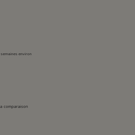
 semaines environ
la comparaison