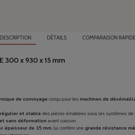
DESCRIPTION
DÉTAILS
COMPARAISON RAPID
 300 x 930 x 15 mm
chnique de convoyage
conçu pour les
machines de désémaill
 régulier et stable
des pièces émaillées sous les systèmes de b
t sans déformation
avant cuisson.
une
épaisseur de 15 mm
, lui confère une
grande résistance m