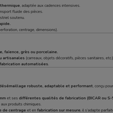
 thermique
, adaptée aux cadences intensives.
nsport fluide des pièces.
triel soutenu.
apide.
perforation, centrage, dimensions).
 faïence, grès ou porcelaine.
u artisanales
(carreaux, objets décoratifs, pièces sanitaires, etc.)
 fabrication automatisées
.
 désémaillage robuste, adaptable et performant
, conçu pou
 mm
et ses
différentes qualités de fabrication (BICAR ou S-
et aux produits chimiques.
e de centrage
et en
fabrication sur mesure
, il s’adapte parf