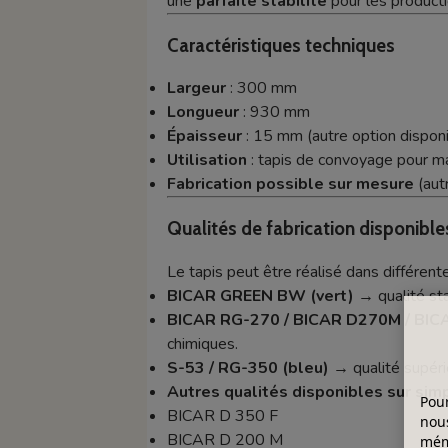
une
parfaite stabilité
pour les producti
Caractéristiques techniques
Largeur
: 300 mm
Longueur
: 930 mm
Épaisseur
: 15 mm (autre option dispon
Utilisation
: tapis de convoyage pour m
Fabrication possible sur mesure
(aut
Qualités de fabrication disponible
Le tapis peut être réalisé dans différen
BICAR GREEN BW (vert)
→ qualité sta
BICAR RG-270 / BICAR D270M / BICA
chimiques.
S-53 / RG-350 (bleu)
→ qualité supérie
Autres qualités disponibles sur si
Pour
BICAR D 350 F
nous
BICAR D 200 M
mémo