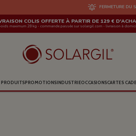
FERMETURE DU SITE EN LIGNE ET
VRAISON COLIS OFFERTE À PARTIR DE 129 € D'ACH
poids maximum 28 kg - commande passée sur solargil.com - livraison à domici
 PRODUITS
PROMOTIONS
INDUSTRIE
OCCASIONS
CARTES CAD