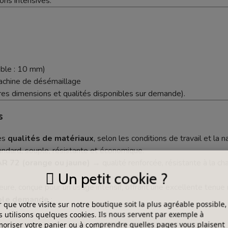
ons intensives.
ible : 10 mm)
achine de désémaillage
res dimensions et qualités disponibles sur demande).
s
tes
qualités de matériaux
, selon les conditions de travail et la n
ndard, souple, résistante et économique.
R 72 (orange ou jaune)
→ qualité renforcée, résistante à la cha
Un petit cookie ?
ure, conçue pour un usage intensif, offrant une excellente tenue
mple demande
:
 que votre visite sur notre boutique soit la plus agréable possible,
 utilisons quelques cookies. Ils nous servent par exemple à
riser votre panier ou à comprendre quelles pages vous plaisent