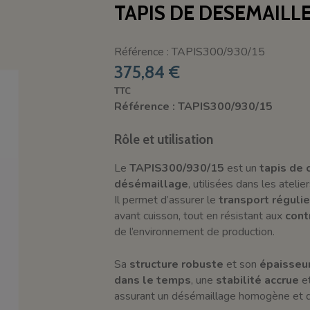
TAPIS DE DESEMAILLE
Référence : TAPIS300/930/15
375,84 €
TTC
Référence : TAPIS300/930/15
Rôle et utilisation
Le
TAPIS300/930/15
est un
tapis de
désémaillage
, utilisées dans les ateli
Il permet d’assurer le
transport régulie
avant cuisson, tout en résistant aux
cont
de l’environnement de production.
Sa
structure robuste
et son
épaisseu
dans le temps
, une
stabilité accrue
e
assurant un désémaillage homogène et d