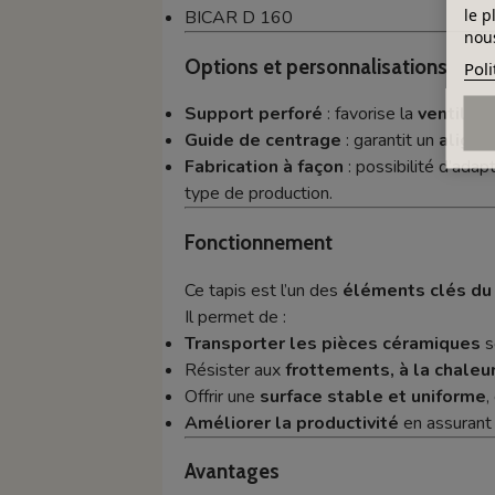
le p
BICAR D 160
nous
Options et personnalisations
Poli
Support perforé
: favorise la
ventilati
Guide de centrage
: garantit un
aligne
Fabrication à façon
: possibilité d’adap
type de production.
Fonctionnement
Ce tapis est l’un des
éléments clés du
Il permet de :
Transporter les pièces céramiques
s
Résister aux
frottements, à la chaleu
Offrir une
surface stable et uniforme
,
Améliorer la productivité
en assurant u
Avantages